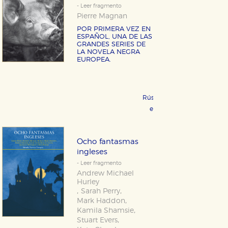
- Leer fragmento
Pierre Magnan
POR PRIMERA VEZ EN
ESPAÑOL, UNA DE LAS
GRANDES SERIES DE
LA NOVELA NEGRA
EUROPEA.
Rústica 17,95 €
COMPRAR
eBook 9,99 €
COMPRAR
Ocho fantasmas
ingleses
- Leer fragmento
Andrew Michael
Hurley
,
,
Sarah Perry
,
Mark Haddon
,
Kamila Shamsie
,
Stuart Evers