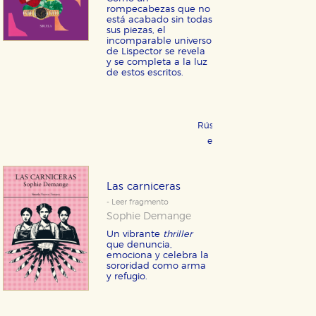
rompecabezas que no
está acabado sin todas
sus piezas, el
incomparable universo
de Lispector se revela
y se completa a la luz
de estos escritos.
Rústica 17,95 €
COMPRAR
eBook 9,99 €
COMPRAR
Las carniceras
- Leer fragmento
Sophie Demange
Un vibrante
thriller
que denuncia,
emociona y celebra la
sororidad como arma
y refugio.