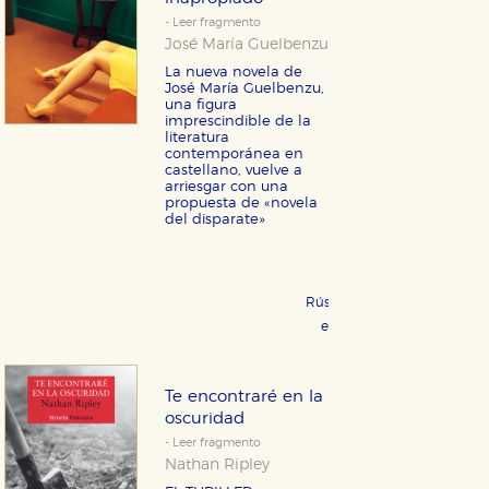
- Leer fragmento
José María Guelbenzu
La nueva novela de
José María Guelbenzu,
una figura
imprescindible de la
literatura
contemporánea en
castellano, vuelve a
arriesgar con una
propuesta de «novela
del disparate»
Rústica 21,95 €
COMPRAR
eBook 9,99 €
COMPRAR
Te encontraré en la
oscuridad
- Leer fragmento
Nathan Ripley