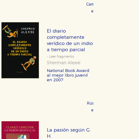
Cartoné 29,95 €
COMPRAR
eBook 9,99 €
COMPRAR
El diario
completamente
verídico de un indio
a tiempo parcial
- Leer fragmento
Sherman Alexie
National Book Award
al mejor libro juvenil
en 2007
Rústica 16,95 €
COMPRAR
eBook 9,99 €
COMPRAR
La pasión según G.
H.