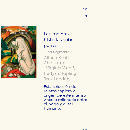
Rústica 21,95 €
COMPRAR
eBook 9,99 €
COMPRAR
Las mejores
historias sobre
perros
- Leer fragmento
Gilbert Keith
Chesterton
,
,
Virginia Woolf
,
Rudyard Kipling
,
Jack London
Esta selección de
relatos explora el
origen de este intenso
vínculo milenario entre
el perro y el ser
humano.