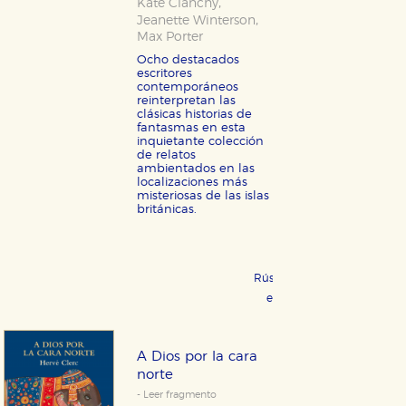
,
Kate Clanchy
,
Jeanette Winterson
Max Porter
Ocho destacados
escritores
contemporáneos
reinterpretan las
clásicas historias de
fantasmas en esta
inquietante colección
de relatos
ambientados en las
localizaciones más
misteriosas de las islas
británicas.
Rústica 17,95 €
COMPRAR
eBook 9,99 €
COMPRAR
A Dios por la cara
norte
- Leer fragmento