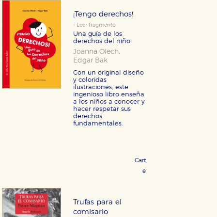
¡Tengo derechos!
- Leer fragmento
Una guía de los
derechos del niño
,
Joanna Olech
Edgar Bak
Con un original diseño
y coloridas
ilustraciones, este
ingenioso libro enseña
a los niños a conocer y
hacer respetar sus
derechos
fundamentales.
Cartoné 18,95 €
COMPRAR
eBook 9,99 €
COMPRAR
Trufas para el
comisario