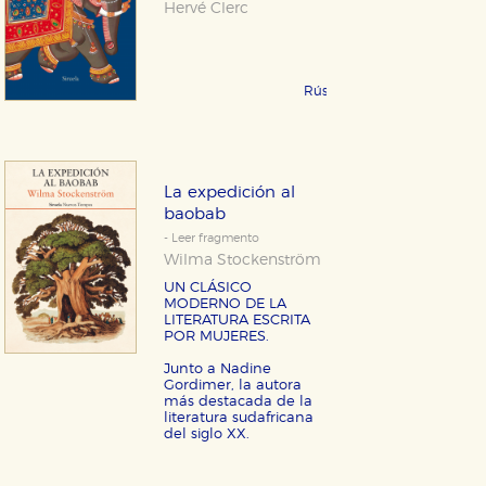
Hervé Clerc
Rústica 21,95 €
COMPRAR
La expedición al
baobab
- Leer fragmento
Wilma Stockenström
UN CLÁSICO
MODERNO DE LA
LITERATURA ESCRITA
POR MUJERES.
Junto a Nadine
Gordimer, la autora
más destacada de la
literatura sudafricana
del siglo XX.