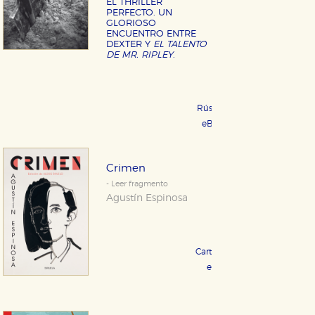
EL THRILLER
PERFECTO. UN
GLORIOSO
ENCUENTRO ENTRE
DEXTER Y
EL TALENTO
DE MR. RIPLEY
.
Rústica 24,95 €
COMPRAR
eBook 10,99 €
COMPRAR
Crimen
- Leer fragmento
Agustín Espinosa
Cartoné 17,95 €
COMPRAR
eBook 9,99 €
COMPRAR