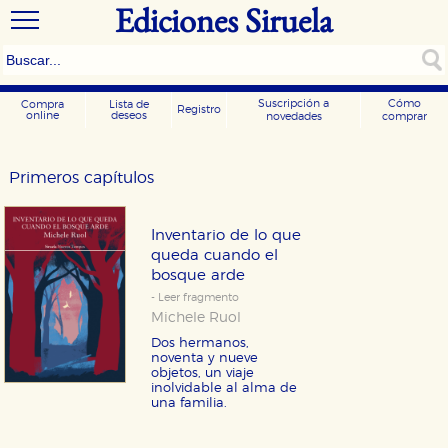
Ediciones Siruela
Suscripción a
Cómo
Compra
Lista de
Registro
online
deseos
novedades
comprar
Primeros capítulos
Inventario de lo que
queda cuando el
bosque arde
- Leer fragmento
Michele Ruol
Dos hermanos,
noventa y nueve
objetos, un viaje
inolvidable al alma de
una familia.