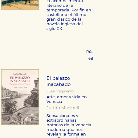
El acontecimiento
literario de la
temporada. Por fin en
castellano el último
gran clásico de la
novela inglesa del
siglo XX.
CONFIGURACIÓN DE COOKIES
Rústica 24,95 €
COMPRAR
eBook 11,99 €
HABILITAR TODO
RECHAZAR TODO
COMPRAR
El palazzo
Cookies necesarias
inacabado
Estas cookies son necesarias para que nuestro sitio
- Leer fragmento
web funcione y no es posible deshabilitarlas desde
Arte, amor y vida en
nuestro sistema. Es posible hacerlo desde el
Venecia
navegador, pero en ese caso es posible que algunas
Judith Mackrell
áreas de nuestra web dejen de funcionar
correctamente.
Sensacionales y
extraordinarias
Cookies de rendimiento y analíticas
historias de la Venecia
Estas cookies se utilizan para mejorar su experiencia
moderna que nos
de navegación y optimizar el funcionamiento de
revelan la forma en
nuestro sitio web. Almacenan configuraciones de