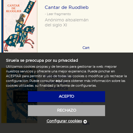
Cantar de Ruodlieb
- Leer fragmento
Anónimo altoalemán
del siglo XI
Cartoné 15,95 €
COMPRAR
Siruela se preocupa por su privacidad
Utilizamos cookies propias y de terceros para gestionar la web, mejorar
nuestros servicios y ofrecerle una mejor experiencia. Puede pinchar en
Meditación y
ACEPTAR para permitir el uso de todas las cookies o modificar y/o rechazar la
configuración. Puede consultar
aquí
para obtener más información sobre las
economía
cookies utilizadas, su finalidad y la forma de configurarlas.
doméstica
- Leer fragmento
ACEPTO
Madonna Gauding
RECHAZO
Configurar cookies
Cartoné 15,90 €
COMPRAR