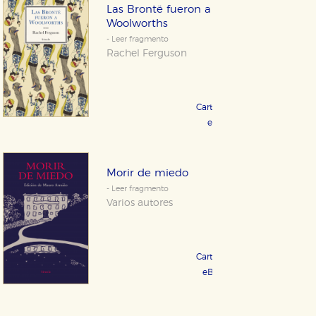
Las Brontë fueron a
Woolworths
- Leer fragmento
Rachel Ferguson
Cartoné 19,95 €
COMPRAR
eBook 9,99 €
COMPRAR
Morir de miedo
- Leer fragmento
Varios autores
Cartoné 21,95 €
COMPRAR
eBook 10,99 €
COMPRAR