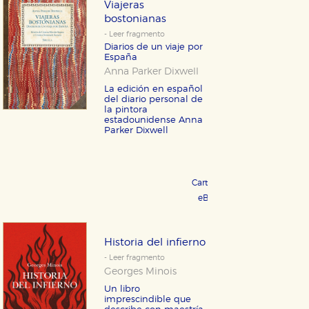
Viajeras
bostonianas
- Leer fragmento
Diarios de un viaje por
España
Anna Parker Dixwell
La edición en español
del dia­rio personal de
la pintora
estadounidense Anna
Parker Dixwell
Cartoné 21,95 €
COMPRAR
eBook 10,99 €
COMPRAR
Historia del infierno
- Leer fragmento
Georges Minois
Un libro
imprescindible que