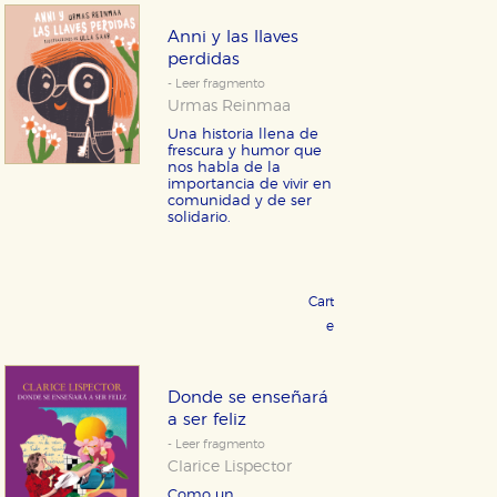
Anni y las llaves
perdidas
- Leer fragmento
Urmas Reinmaa
Una historia llena de
frescura y humor que
nos habla de la
importancia de vivir en
comunidad y de ser
solidario.
Cartoné 16,95 €
COMPRAR
eBook 9,99 €
COMPRAR
Donde se enseñará
a ser feliz
- Leer fragmento
Clarice Lispector
Como un