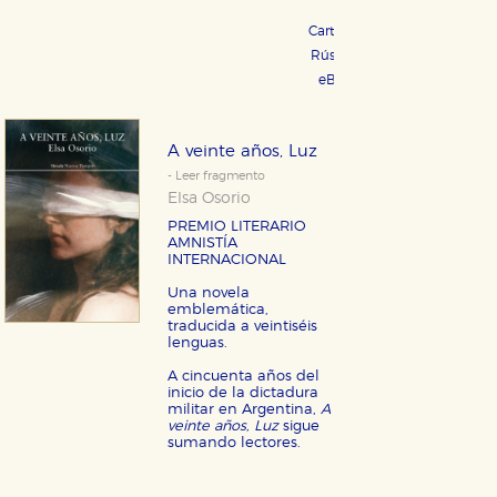
Cartoné 32,00 €
COMPRAR
Rústica 26,00 €
COMPRAR
eBook 10,99 €
COMPRAR
A veinte años, Luz
- Leer fragmento
Elsa Osorio
PREMIO LITERARIO
AMNISTÍA
INTERNACIONAL
Una novela
emblemática,
traducida a veintiséis
lenguas.
A cincuenta años del
inicio de la dictadura
militar en Argentina,
A
veinte años, Luz
sigue
sumando lectores.