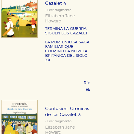
Cazalet 4
- Leer fragmento
Elizabeth Jane
Howard
TERMINA LA GUERRA,
SIGUEN LOS CAZALET
LA PORTENTOSA SAGA
FAMILIAR QUE
CULMINÓ LA NOVELA
BRITÁNICA DEL SIGLO
XX.
Rústica 26,00 €
COMPRAR
eBook 11,99 €
COMPRAR
Confusión. Crónicas
de los Cazalet 3
- Leer fragmento
Elizabeth Jane
Howard