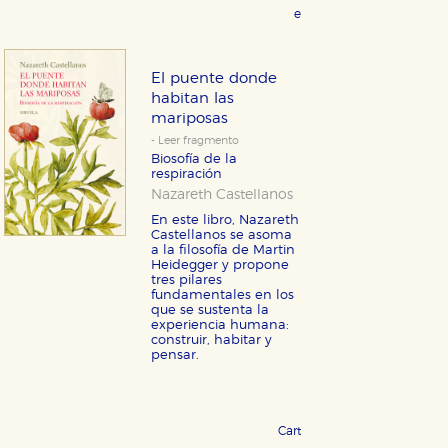
eBook 9,99 €
COMPRAR
El puente donde
habitan las
mariposas
- Leer fragmento
Biosofía de la
respiración
Nazareth Castellanos
En este libro, Nazareth
Castellanos se asoma
a la filosofía de Martin
Heidegger y propone
tres pilares
fundamentales en los
que se sustenta la
experiencia humana:
construir, habitar y
pensar.
Cartoné 24,95 €
COMPRAR