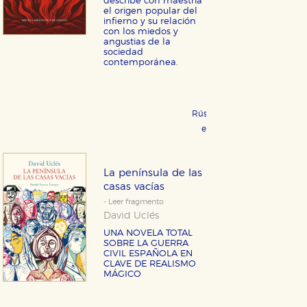
describe con maestría
el origen popular del
infierno y su relación
con los miedos y
angustias de la
sociedad
contemporánea.
Rústica 18,95 €
COMPRAR
eBook 9,99 €
COMPRAR
La península de las
casas vacías
- Leer fragmento
David Uclés
UNA NOVELA TOTAL
SOBRE LA GUERRA
CIVIL ESPAÑOLA EN
CLAVE DE REALISMO
MÁGICO