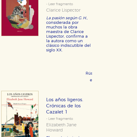
- Leer fragmento
Clarice Lispector
La pasión según G. H.
,
considerada por
muchos la obra
maestra de Clarice
Lispector, confirma a
la autora como un
clásico indiscutible del
siglo XX.
Rústica 17,95 €
COMPRAR
eBook 8,99 €
COMPRAR
Los años ligeros.
Crónicas de los
Cazalet 1
- Leer fragmento
Elizabeth Jane
Howard