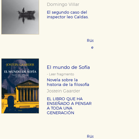
Domingo Villar
El segundo caso del
inspector leo Caldas.
Rústica 21,95 €
COMPRAR
eBook 9,99 €
COMPRAR
El mundo de Sofía
- Leer fragmento
Novela sobre la
historia de la filosofía
Jostein Gaarder
EL LIBRO QUE HA
ENSEÑADO A PENSAR
A TODA UNA
GENERACIÓN
Rústica 12,95 €
COMPRAR