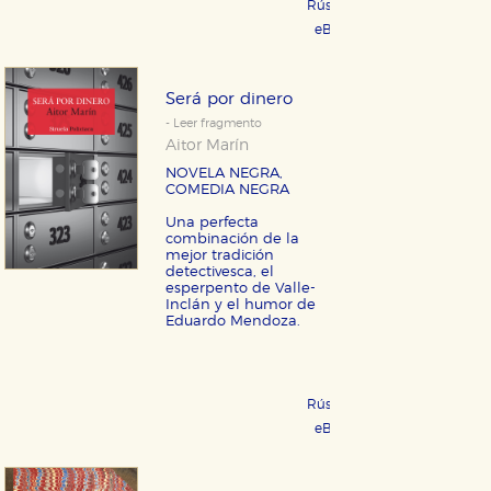
Rústica 21,95 €
COMPRAR
eBook 11,99 €
COMPRAR
Será por dinero
- Leer fragmento
Aitor Marín
NOVELA NEGRA,
COMEDIA NEGRA
Una perfecta
combinación de la
mejor tradición
detectivesca, el
esperpento de Valle-
Inclán y el humor de
Eduardo Mendoza.
Rústica 21,95 €
COMPRAR
eBook 10,99 €
COMPRAR