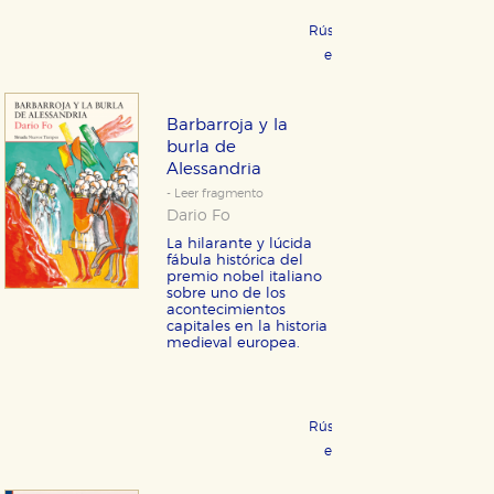
Rústica 16,95 €
COMPRAR
eBook 9,99 €
COMPRAR
Barbarroja y la
burla de
Alessandria
- Leer fragmento
Dario Fo
La hilarante y lúcida
fábula histórica del
premio nobel italiano
sobre uno de los
acontecimientos
capitales en la historia
medieval europea.
Rústica 17,95 €
COMPRAR
eBook 9,99 €
COMPRAR