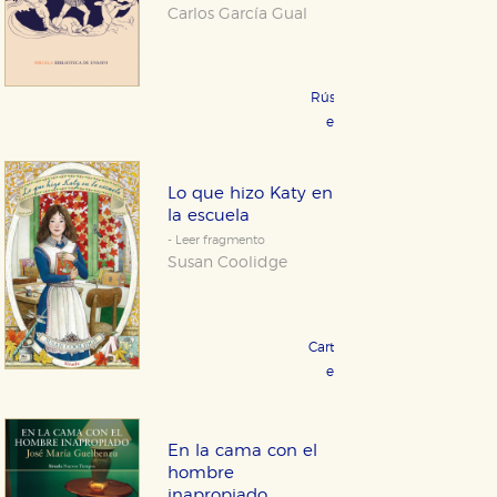
Carlos García Gual
Rústica 19,95 €
COMPRAR
eBook 9,99 €
COMPRAR
Lo que hizo Katy en
la escuela
- Leer fragmento
Susan Coolidge
Cartoné 15,90 €
COMPRAR
eBook 8,99 €
COMPRAR
En la cama con el
hombre
inapropiado