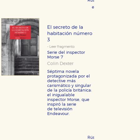
Rústica 19,95 €
COMPRAR
eBook 9,99 €
COMPRAR
El secreto de la
habitación número
3
- Leer fragmento
Serie del inspector
Morse 7
Colin Dexter
Séptima novela
protagonizada por el
detective más
carismático y singular
de la policía británica:
el inigualable
inspector Morse, que
inspiró la serie
de televisión
Endeavour.
Rústica 21,95 €
COMPRAR