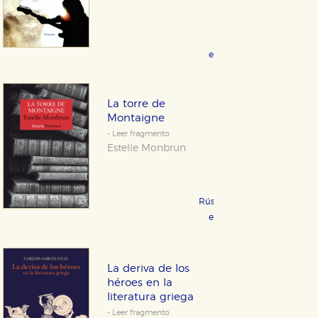
No disponible
eBook 8,99 €
COMPRAR
La torre de
Montaigne
- Leer fragmento
Estelle Monbrun
Rústica 17,95 €
COMPRAR
eBook 9,99 €
COMPRAR
La deriva de los
héroes en la
literatura griega
- Leer fragmento