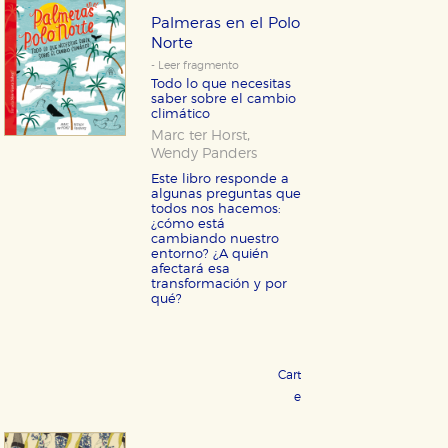
Palmeras en el Polo
Norte
- Leer fragmento
Todo lo que necesitas
saber sobre el cambio
climático
,
Marc ter Horst
Wendy Panders
Este libro responde a
algunas preguntas que
todos nos hacemos:
¿cómo está
cambiando nuestro
entorno? ¿A quién
afectará esa
transformación y por
qué?
Cartoné 19,95 €
COMPRAR
eBook 9,99 €
COMPRAR