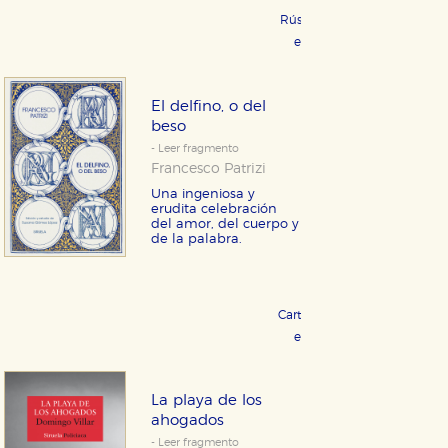
Rústica 19,95 €
COMPRAR
eBook 9,99 €
COMPRAR
El delfino, o del
beso
- Leer fragmento
Francesco Patrizi
Una ingeniosa y
erudita celebración
del amor, del cuerpo y
de la palabra.
Cartoné 19,95 €
COMPRAR
eBook 9,99 €
COMPRAR
La playa de los
ahogados
- Leer fragmento