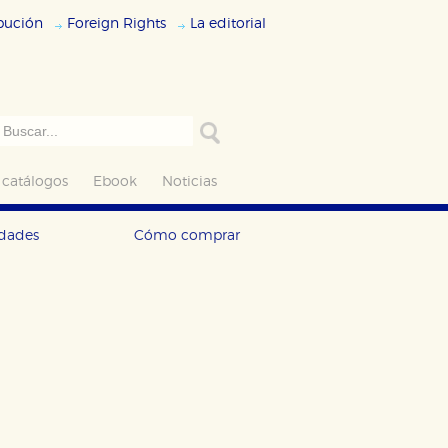
ibución
Foreign Rights
La editorial
 catálogos
Ebook
Noticias
edades
Cómo comprar
ODO
RECHAZAR TODO