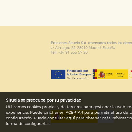
Puede consultar nuestra
política d
Ediciones Siruela S.A. reservados todos los dere
c/ Almagro 25. 28010 Madrid. España
Telf. +34 91 355 57 20
Siruela se preocupa por su privacidad
Utilizamos cookies propias y de terceros para gestionar la web, me
experiencia. Puede pinchar en ACEPTAR para permitir el uso de to
configuración. Puede consultar
aquí
para obtener más información s
forma de configurarlas.