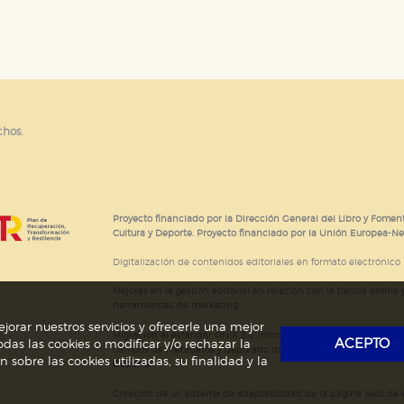
e cookies
chos.
Proyecto financiado por la Dirección General del Libro y Foment
Cultura y Deporte. Proyecto financiado por la Unión Europea-N
Digitalización de contenidos editoriales en formato electrónico
Mejoras en la gestión editorial en relación con la tienda online y
herramientas de marketing.
jorar nuestros servicios y ofrecerle una mejor
Migración al estándar ONIX 3.0; introducción del estándar ISNI
ACEPTO
das las cookies o modificar y/o rechazar la
campos de metadatos y depurado de código HTML.
Actividad s
obre las cookies utilizadas, su finalidad y la
Deporte.
Creación de un sistema de adaptabilidad de la página web de ed