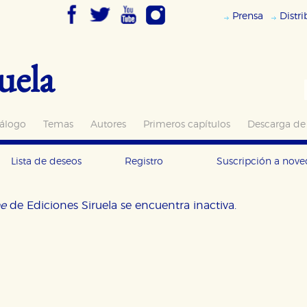
Prensa
Distr
uela
álogo
Temas
Autores
Primeros capítulos
Descarga de
Lista de deseos
Registro
Suscripción a nov
ne
de Ediciones Siruela se encuentra inactiva.
OKIES
HABILITAR T