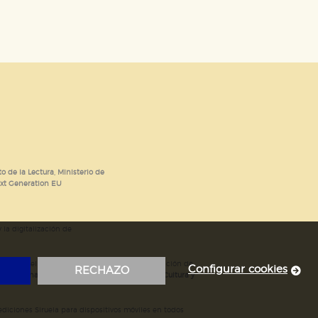
o de la Lectura, Ministerio de
ext Generation EU
 la digitalización de
; mejora del posicionamiento en Google; ampliación de
Configurar cookies
RECHAZO
ubvencionada por el Ministerio de Educación, Cultura y
iciones Siruela para dispositivos móviles en todos