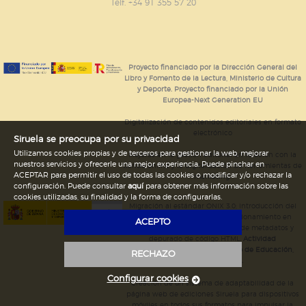
GUARDAR CONFIGURACIÓN
Telf. +34 91 355 57 20
Puede consultar nuestra
política de cookies
Proyecto financiado por la Dirección General del
Libro y Fomento de la Lectura, Ministerio de Cultura
y Deporte. Proyecto financiado por la Unión
Europea-Next Generation EU
Digitalización de contenidos editoriales en formato
electrónico
Siruela se preocupa por su privacidad
Utilizamos cookies propias y de terceros para gestionar la web, mejorar
Mejoras en la gestión editorial en relación con la
nuestros servicios y ofrecerle una mejor experiencia. Puede pinchar en
tienda online y la digitalización de herramientas de
ACEPTAR para permitir el uso de todas las cookies o modificar y/o rechazar la
marketing.
configuración. Puede consultar
aquí
para obtener más información sobre las
cookies utilizadas, su finalidad y la forma de configurarlas.
Migración al estándar ONIX 3.0; introducción del
estándar ISNI; mejora del posicionamiento en
ACEPTO
Google; ampliación de campos de metadatos y
depurado de código HTML.
Actividad
subvencionada por el Ministerio de Educación,
RECHAZO
Cultura y Deporte.
Configurar cookies
Creación de un sistema de adaptabilidad de la
página web de ediciones Siruela para dispositivos
móviles en todos sus formatos para impulsar la