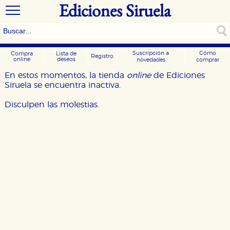
Ediciones Siruela
Suscripción a
Cómo
Compra
Lista de
Registro
online
deseos
novedades
comprar
En estos momentos, la tienda
online
de Ediciones
Siruela se encuentra inactiva.
Disculpen las molestias.
CONFIGURACIÓN DE COOKIES
HABILITAR TODO
RECHAZAR TODO