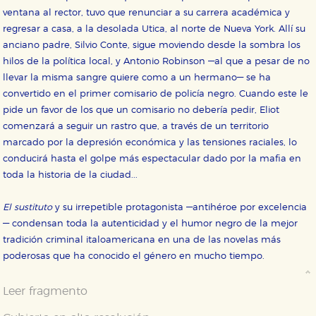
Estas cookies son necesarias para que nuestro sitio
web funcione y no es posible deshabilitarlas desde
ventana al rector, tuvo que renunciar a su carrera académica y
nuestro sistema. Es posible hacerlo desde el
regresar a casa, a la desolada Utica, al norte de Nueva York. Allí su
navegador, pero en ese caso es posible que algunas
áreas de nuestra web dejen de funcionar
anciano padre, Silvio Conte, sigue moviendo desde la sombra los
correctamente.
hilos de la política local, y Antonio Robinson —al que a pesar de no
Cookies de rendimiento y analíticas
llevar la misma sangre quiere como a un hermano— se ha
Estas cookies se utilizan para mejorar su experiencia
convertido en el primer comisario de policía negro. Cuando este le
de navegación y optimizar el funcionamiento de
pide un favor de los que un comisario no debería pedir, Eliot
nuestro sitio web. Almacenan configuraciones de
servicios para que no tenga que reconfigurarlos cada
comenzará a seguir un rastro que, a través de un territorio
vez que nos visita. La información es agregada y, por lo
marcado por la depresión económica y las tensiones raciales, lo
tanto, es anónima.
conducirá hasta el golpe más espectacular dado por la mafia en
Cookies de publicidad y redes sociales
toda la historia de la ciudad...
Estas cookies son gestionadas por nuestros socios
publicitarios y se utilizan para mostrar publicidad
relevante para sus intereses en otros sitios. No
El sustituto
y su irrepetible protagonista —antihéroe por excelencia
almacenan directamente información personal sino
que se basan en la identificación única de su
— condensan toda la autenticidad y el humor negro de la mejor
navegador y dispositivo de internet.
tradición criminal italoamericana en una de las novelas más
poderosas que ha conocido el género en mucho tiempo.
GUARDAR CONFIGURACIÓN
Leer fragmento