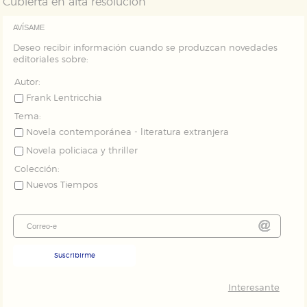
Cubierta en alta resolución
Puede consultar nuestra
política de cookies
AVÍSAME
Deseo recibir información cuando se produzcan novedades
editoriales sobre:
Autor:
Frank Lentricchia
Tema:
Novela contemporánea - literatura extranjera
Novela policiaca y thriller
Colección:
Nuevos Tiempos
Suscribirme
Interesante