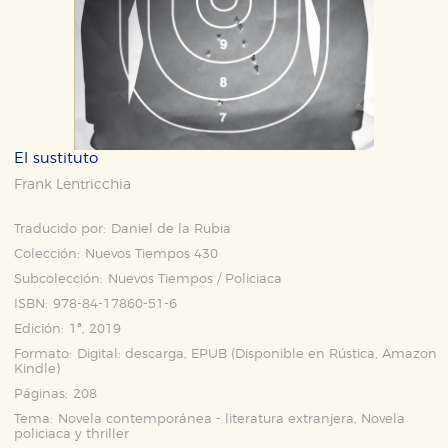
El sustituto
Frank Lentricchia
Traducido por:
Daniel de la Rubia
Colección:
Nuevos Tiempos 430
Subcolección:
Nuevos Tiempos / Policiaca
ISBN:
978-84-17860-51-6
Edición:
1ª, 2019
Formato:
Digital: descarga, EPUB (Disponible en
Rústica
,
Amazon
Kindle
)
Páginas:
208
Tema:
Novela contemporánea - literatura extranjera, Novela
policiaca y thriller