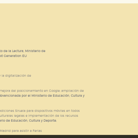
nto de nuestro sitio web. Almacenan
nformación es agregada y, por lo
dad relevante para sus intereses en
ación única de su navegador y
o de la Lectura, Ministerio de
ext Generation EU
 la digitalización de
; mejora del posicionamiento en Google; ampliación de
ubvencionada por el Ministerio de Educación, Cultura y
iciones Siruela para dispositivos móviles en todos
ulturales legales e implementación de los recursos
rio de Educación, Cultura y Deporte.
adrid para asistir a Ferias