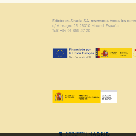
Cookies de rendimiento y analí
Estas cookies se utilizan para
configuraciones de servicios p
tanto, es anónima.
Ediciones Siruela S.A. reservados todos los dere
c/ Almagro 25. 28010 Madrid. España
Cookies de publicidad y redes 
Telf. +34 91 355 57 20
Estas cookies son gestionadas p
otros sitios. No almacenan dir
dispositivo de internet.
GUARDAR CONFIGURA
Puede consultar nuestra
política d