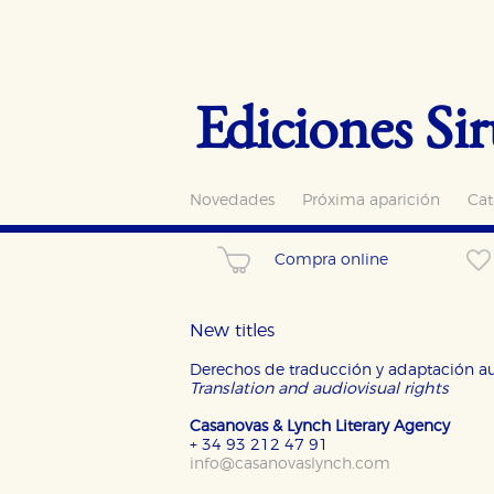
Ediciones Sir
Novedades
Próxima aparición
Cat
Compra online
CONFIGURACIÓN DE CO
New titles
Derechos de traducción y adaptación au
Translation and audiovisual rights
Cookies necesarias
Casanovas & Lynch Literary Agency
Estas cookies son necesarias pa
+ 34 93 212 47 91
hacerlo desde el navegador, p
info@casanovaslynch.com