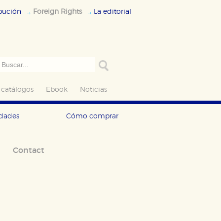
ibución
Foreign Rights
La editorial
 catálogos
Ebook
Noticias
edades
Cómo comprar
ODO
RECHAZAR TODO
Contact
desde nuestro sistema. Es posible
n de funcionar correctamente.