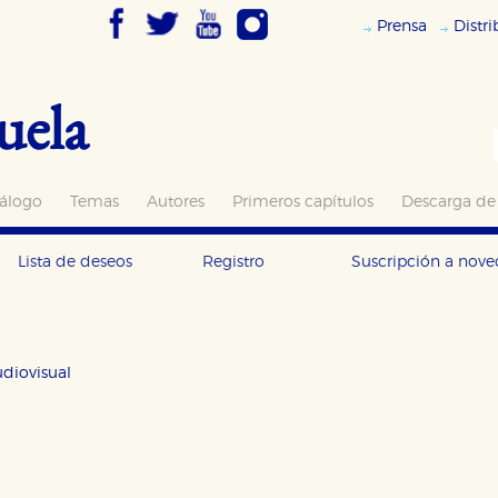
Prensa
Distr
uela
álogo
Temas
Autores
Primeros capítulos
Descarga de
Lista de deseos
Registro
Suscripción a nov
OKIES
HABILITAR T
diovisual
ra que nuestro sitio web funcione y no es posible deshabilitarlas 
ero en ese caso es posible que algunas áreas de nuestra web deje