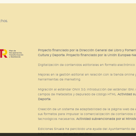
ticas
 mejorar su experiencia de navegación y optimizar el funcionamie
ara que no tenga que reconfigurarlos cada vez que nos visita. La i
chos.
sociales
or nuestros socios publicitarios y se utilizan para mostrar publici
ectamente información personal sino que se basan en la identific
Proyecto financiado por la Dirección General del Libro y Foment
Cultura y Deporte. Proyecto financiado por la Unión Europea-N
CIÓN
Digitalización de contenidos editoriales en formato electrónico
Mejoras en la gestión editorial en relación con la tienda online y
herramientas de marketing.
Migración al estándar ONIX 3.0; introducción del estándar ISNI
e cookies
campos de metadatos y depurado de código HTML.
Actividad s
Deporte.
Creación de un sistema de adaptabilidad de la página web de ed
sus formatos para impulsar la comercialización de contenidos c
tecnológicos necesarios.
Actividad subvencionada por el Ministe
Ediciones Siruela ha percibido una ayuda del Ayuntamiento de M
Internacionales del sector del libro.