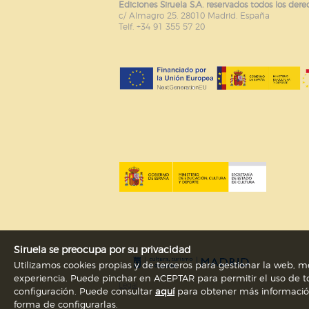
Ediciones Siruela S.A. reservados todos los dere
c/ Almagro 25. 28010 Madrid. España
Puede consultar nuestra
política d
Telf. +34 91 355 57 20
Siruela se preocupa por su privacidad
Utilizamos cookies propias y de terceros para gestionar la web, me
experiencia. Puede pinchar en ACEPTAR para permitir el uso de to
Legal
configuración. Puede consultar
aquí
para obtener más información s
forma de configurarlas.