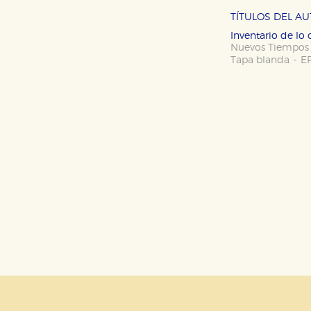
CONFIGURACIÓN DE CO
TÍTULOS DEL A
Inventario de l
Nuevos Tiempos
-
Tapa blanda
E
Cookies necesarias
Estas cookies son necesarias pa
hacerlo desde el navegador, p
Cookies de rendimiento y analí
Estas cookies se utilizan para
configuraciones de servicios p
tanto, es anónima.
Cookies de publicidad y redes 
Estas cookies son gestionadas p
otros sitios. No almacenan dir
dispositivo de internet.
GUARDAR CONFIGURA