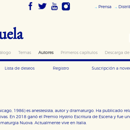
Prensa
Distr
uela
álogo
Temas
Autores
Primeros capítulos
Descarga de
Lista de deseos
Registro
Suscripción a nov
cago, 1986) es anestesista, autor y dramaturgo. Ha publicado relato
tivas. En 2018 ganó el Premio Hystrio Escritura de Escena y fue u
aturgia Nuova. Actualmente vive en Italia.