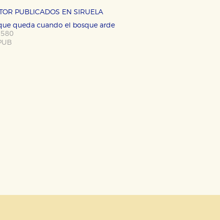
OKIES
HABILITAR T
UTOR PUBLICADOS EN SIRUELA
o que queda cuando el bosque arde
 580
PUB
ra que nuestro sitio web funcione y no es posible deshabilitarlas 
ero en ese caso es posible que algunas áreas de nuestra web deje
ticas
 mejorar su experiencia de navegación y optimizar el funcionamie
ara que no tenga que reconfigurarlos cada vez que nos visita. La i
sociales
or nuestros socios publicitarios y se utilizan para mostrar publici
ectamente información personal sino que se basan en la identific
CIÓN