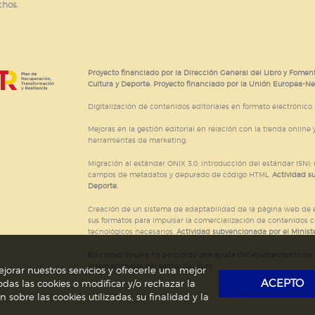
chos.
e cookies
Proyecto financiado por la Dirección General del Libro y Foment
Cultura y Deporte. Proyecto financiado por la Unión Europea-N
Digitalización de contenidos editoriales en formato electrónico
Mejoras en la gestión editorial en relación con la tienda online y
herramientas de marketing.
Migración al estándar ONIX 3.0; introducción del estándar ISNI
campos de metadatos y depurado de código HTML.
Actividad s
Deporte.
Creación de un sistema de adaptabilidad de la página web de ed
sus formatos para impulsar la comercialización de contenidos c
tecnológicos necesarios.
Actividad subvencionada por el Ministe
Ediciones Siruela ha percibido una ayuda del Ayuntamiento de M
Internacionales del sector del libro.
jorar nuestros servicios y ofrecerle una mejor
ACEPTO
das las cookies o modificar y/o rechazar la
obre las cookies utilizadas, su finalidad y la