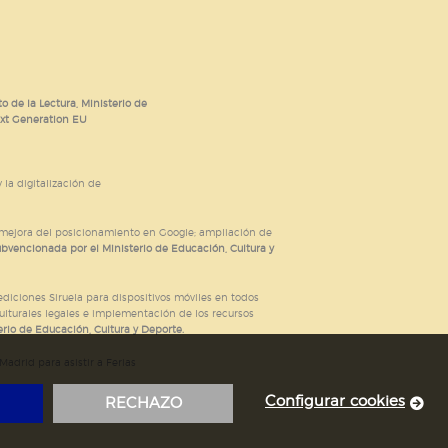
o de la Lectura, Ministerio de
ext Generation EU
 la digitalización de
; mejora del posicionamiento en Google; ampliación de
ubvencionada por el Ministerio de Educación, Cultura y
iciones Siruela para dispositivos móviles en todos
ulturales legales e implementación de los recursos
rio de Educación, Cultura y Deporte.
adrid para asistir a Ferias
Configurar cookies
RECHAZO