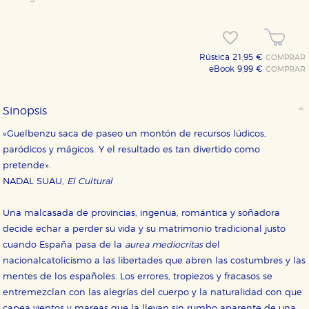
Rústica 21,95 €
COMPRAR
eBook 9,99 €
COMPRAR
Sinopsis
«Guelbenzu saca de paseo un montón de recursos lúdicos,
paródicos y mágicos. Y el resultado es tan divertido como
pretende».
NADAL SUAU,
El Cultural
Una malcasada de provincias, ingenua, romántica y soñadora
decide echar a perder su vida y su matrimonio tradicional justo
cuando España pasa de la
aurea mediocritas
del
nacionalcatolicismo a las libertades que abren las costumbres y las
mentes de los españoles. Los errores, tropiezos y fracasos se
entremezclan con las alegrías del cuerpo y la naturalidad con que
capea vientos y mareas que la llevan sin rumbo aparente de una