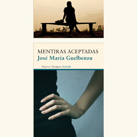
CONFIGURACIÓN DE COOKIES
HABILITAR TODO
RECHAZAR TODO
Cookies necesarias
Estas cookies son necesarias para que nuestro sitio
web funcione y no es posible deshabilitarlas desde
nuestro sistema. Es posible hacerlo desde el
navegador, pero en ese caso es posible que algunas
áreas de nuestra web dejen de funcionar
correctamente.
Cookies de rendimiento y analíticas
Estas cookies se utilizan para mejorar su experiencia
de navegación y optimizar el funcionamiento de
nuestro sitio web. Almacenan configuraciones de
servicios para que no tenga que reconfigurarlos cada
vez que nos visita. La información es agregada y, por lo
tanto, es anónima.
Cookies de publicidad y redes sociales