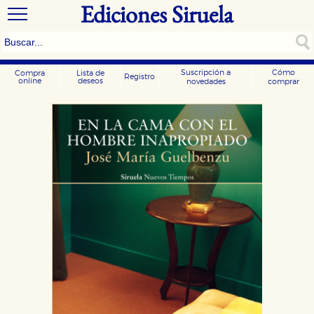
Ediciones Siruela
Suscripción a
Cómo
Compra
Lista de
Registro
online
deseos
novedades
comprar