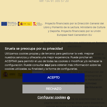
GUARDAR CONFIGURACIÓN
Telf. +34 91 355 57 20
Puede consultar nuestra
política de cookies
Proyecto financiado por la Dirección General del
Libro y Fomento de la Lectura, Ministerio de Cultura
y Deporte. Proyecto financiado por la Unión
Europea-Next Generation EU
Digitalización de contenidos editoriales en formato
electrónico
Siruela se preocupa por su privacidad
Utilizamos cookies propias y de terceros para gestionar la web, mejorar
Mejoras en la gestión editorial en relación con la
nuestros servicios y ofrecerle una mejor experiencia. Puede pinchar en
tienda online y la digitalización de herramientas de
ACEPTAR para permitir el uso de todas las cookies o modificar y/o rechazar la
marketing.
configuración. Puede consultar
aquí
para obtener más información sobre las
cookies utilizadas, su finalidad y la forma de configurarlas.
Migración al estándar ONIX 3.0; introducción del
estándar ISNI; mejora del posicionamiento en
ACEPTO
Google; ampliación de campos de metadatos y
depurado de código HTML.
Actividad
subvencionada por el Ministerio de Educación,
RECHAZO
Cultura y Deporte.
Configurar cookies
Creación de un sistema de adaptabilidad de la
página web de ediciones Siruela para dispositivos
móviles en todos sus formatos para impulsar la