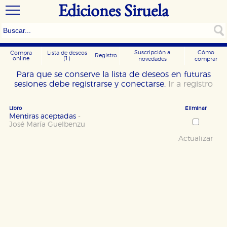
Ediciones Siruela
Suscripción a
Cómo
Compra
Lista de deseos
Registro
online
(1)
novedades
comprar
Para que se conserve la lista de deseos en futuras
sesiones debe registrarse y conectarse.
Ir a registro
Libro
Eliminar
Mentiras aceptadas
-
José María Guelbenzu
Actualizar
CONFIGURACIÓN DE COOKIES
HABILITAR TODO
RECHAZAR TODO