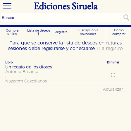
Ediciones Siruela
Suscripción a
Cómo
Compra
Lista de deseos
Registro
online
(1)
novedades
comprar
Para que se conserve la lista de deseos en futuras
sesiones debe registrarse y conectarse.
Ir a registro
Libro
Eliminar
Un regalo de los dioses
-
Antonio Basanta
,
Nazareth Castellanos
Actualizar
CONFIGURACIÓN DE COOKIES
HABILITAR TODO
RECHAZAR TODO