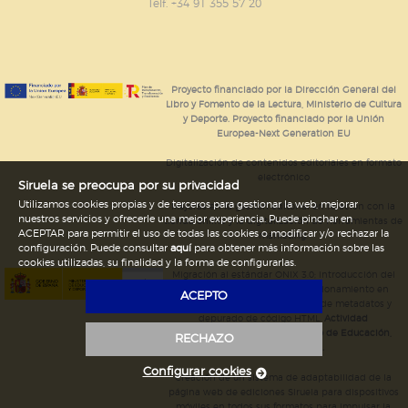
GUARDAR CONFIGURACIÓN
Telf. +34 91 355 57 20
Puede consultar nuestra
política de cookies
Proyecto financiado por la Dirección General del
Libro y Fomento de la Lectura, Ministerio de Cultura
y Deporte. Proyecto financiado por la Unión
Europea-Next Generation EU
Digitalización de contenidos editoriales en formato
electrónico
Siruela se preocupa por su privacidad
Utilizamos cookies propias y de terceros para gestionar la web, mejorar
Mejoras en la gestión editorial en relación con la
nuestros servicios y ofrecerle una mejor experiencia. Puede pinchar en
tienda online y la digitalización de herramientas de
ACEPTAR para permitir el uso de todas las cookies o modificar y/o rechazar la
marketing.
configuración. Puede consultar
aquí
para obtener más información sobre las
cookies utilizadas, su finalidad y la forma de configurarlas.
Migración al estándar ONIX 3.0; introducción del
estándar ISNI; mejora del posicionamiento en
ACEPTO
Google; ampliación de campos de metadatos y
depurado de código HTML.
Actividad
subvencionada por el Ministerio de Educación,
RECHAZO
Cultura y Deporte.
Configurar cookies
Creación de un sistema de adaptabilidad de la
página web de ediciones Siruela para dispositivos
móviles en todos sus formatos para impulsar la