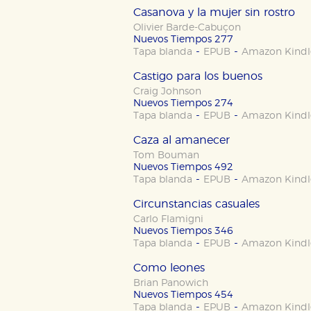
Casanova y la mujer sin rostro
Cookies de publicidad y redes 
Olivier Barde-Cabuçon
Estas cookies son gestionadas p
Nuevos Tiempos 277
otros sitios. No almacenan dir
-
-
Tapa blanda
EPUB
Amazon Kindl
dispositivo de internet.
Castigo para los buenos
Craig Johnson
Nuevos Tiempos 274
GUARDAR CONFIGURA
-
-
Tapa blanda
EPUB
Amazon Kindl
Caza al amanecer
Tom Bouman
Puede consultar nuestra
política d
Nuevos Tiempos 492
-
-
Tapa blanda
EPUB
Amazon Kindl
Circunstancias casuales
Carlo Flamigni
Nuevos Tiempos 346
-
-
Tapa blanda
EPUB
Amazon Kindl
Como leones
Brian Panowich
Nuevos Tiempos 454
-
-
Tapa blanda
EPUB
Amazon Kindl