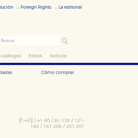
ibución
Foreign Rights
La editorial
 catálogos
Ebook
Noticias
edades
Cómo comprar
[
]
/
/
/
1-40
41-80
81-120
121-
/
/
160
161-200
201-201