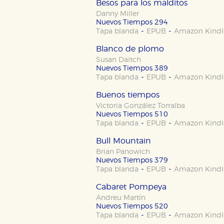
Besos para los malditos
Danny Miller
Nuevos Tiempos 294
-
-
Tapa blanda
EPUB
Amazon Kindl
Blanco de plomo
Susan Daitch
Nuevos Tiempos 389
-
-
Tapa blanda
EPUB
Amazon Kindl
Buenos tiempos
Victoria González Torralba
CONFIGURACIÓN DE CO
Nuevos Tiempos 510
-
-
Tapa blanda
EPUB
Amazon Kindl
Bull Mountain
Brian Panowich
Cookies necesarias
Nuevos Tiempos 379
Estas cookies son necesarias pa
-
-
Tapa blanda
EPUB
Amazon Kindl
hacerlo desde el navegador, p
Cabaret Pompeya
Cookies de rendimiento y analí
Andreu Martín
Estas cookies se utilizan para
Nuevos Tiempos 520
configuraciones de servicios p
-
-
Tapa blanda
EPUB
Amazon Kindl
tanto, es anónima.