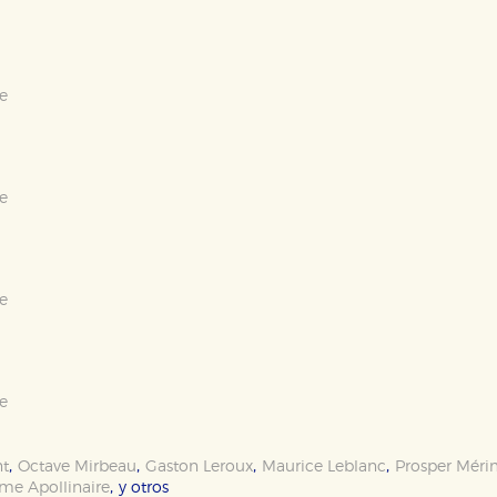
e
e
e
e
,
,
,
,
nt
Octave Mirbeau
Gaston Leroux
Maurice Leblanc
Prosper Mér
,
me Apollinaire
y otros