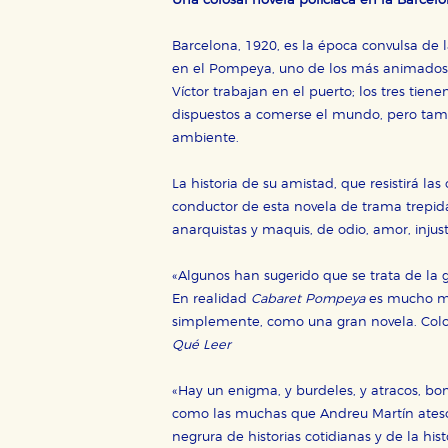
Una colosal novela policiaca en la Barcelo
Barcelona, 1920, es la época convulsa de 
en el Pompeya, uno de los más animados m
CONFIGURACIÓN DE CO
Víctor trabajan en el puerto; los tres tien
dispuestos a comerse el mundo, pero tampo
ambiente.
Cookies necesarias
La historia de su amistad, que resistirá las
Estas cookies son necesarias pa
conductor de esta novela de trama trepidan
hacerlo desde el navegador, p
anarquistas y maquis, de odio, amor, injust
Cookies de rendimiento y analí
Estas cookies se utilizan para
«Algunos han sugerido que se trata de la g
configuraciones de servicios p
En realidad
Cabaret Pompeya
es mucho má
tanto, es anónima.
simplemente, como una gran novela. Colo
Cookies de publicidad y redes 
Qué Leer
Estas cookies son gestionadas p
otros sitios. No almacenan dir
«Hay un enigma, y burdeles, y atracos, bo
dispositivo de internet.
como las muchas que Andreu Martín atesor
negrura de historias cotidianas y de la his