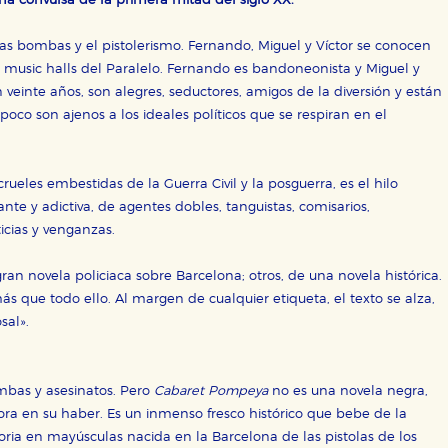
na convulsa de la primera mitad del siglo XX.
las bombas y el pistolerismo. Fernando, Miguel y Víctor se conocen
usic halls del Paralelo. Fernando es bandoneonista y Miguel y
OKIES
HABILITAR T
en veinte años, son alegres, seductores, amigos de la diversión y están
co son ajenos a los ideales políticos que se respiran en el
 crueles embestidas de la Guerra Civil y la posguerra, es el hilo
ra que nuestro sitio web funcione y no es posible deshabilitarlas 
te y adictiva, de agentes dobles, tanguistas, comisarios,
ero en ese caso es posible que algunas áreas de nuestra web deje
icias y venganzas.
ticas
 mejorar su experiencia de navegación y optimizar el funcionamie
ran novela policiaca sobre Barcelona; otros, de una novela histórica.
ara que no tenga que reconfigurarlos cada vez que nos visita. La i
s que todo ello. Al margen de cualquier etiqueta, el texto se alza,
sal».
sociales
or nuestros socios publicitarios y se utilizan para mostrar publici
ectamente información personal sino que se basan en la identific
mbas y asesinatos. Pero
Cabaret Pompeya
no es una novela negra,
a en su haber. Es un inmenso fresco histórico que bebe de la
toria en mayúsculas nacida en la Barcelona de las pistolas de los