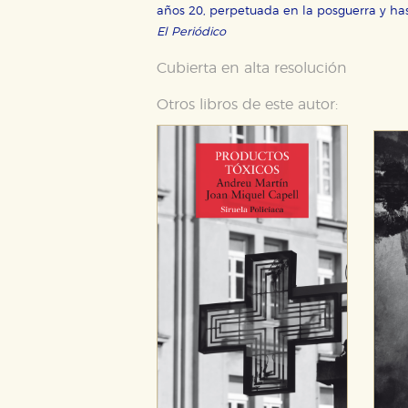
años 20, perpetuada en la posguerra y ha
GUARDAR CONFIGURA
El Periódico
Cubierta en alta resolución
Puede consultar nuestra
política d
Otros libros de este autor: