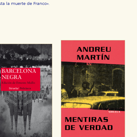
sta la muerte de Franco».
CIÓN
e cookies