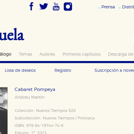
Prensa
Distr
uela
álogo
Temas
Autores
Primeros capítulos
Descarga de
Lista de deseos
Registro
Suscripción a nov
Cabaret Pompeya
Andreu Martín
Colección:
Nuevos Tiempos 520
Subcolección:
Nuevos Tiempos / Policiaca
ISBN:
978-84-19744-74-6
Edición:
1ª, 2023