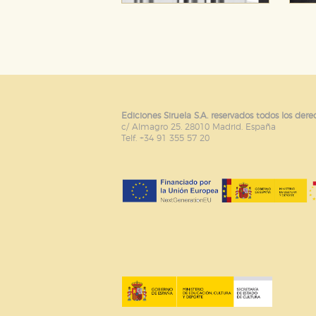
Ediciones Siruela S.A. reservados todos los dere
c/ Almagro 25. 28010 Madrid. España
Telf. +34 91 355 57 20