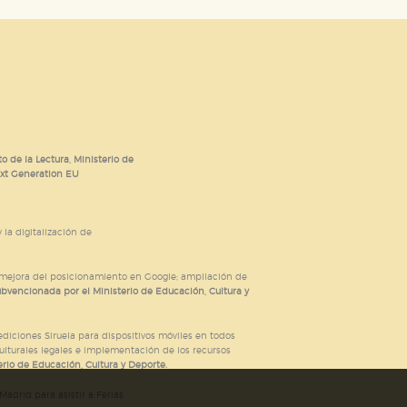
o de la Lectura, Ministerio de
ext Generation EU
 la digitalización de
; mejora del posicionamiento en Google; ampliación de
ubvencionada por el Ministerio de Educación, Cultura y
iciones Siruela para dispositivos móviles en todos
ulturales legales e implementación de los recursos
rio de Educación, Cultura y Deporte.
adrid para asistir a Ferias