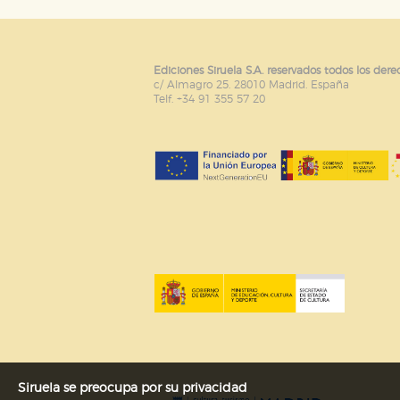
Puede consultar nuestra
política d
Ediciones Siruela S.A. reservados todos los dere
c/ Almagro 25. 28010 Madrid. España
Telf. +34 91 355 57 20
Siruela se preocupa por su privacidad