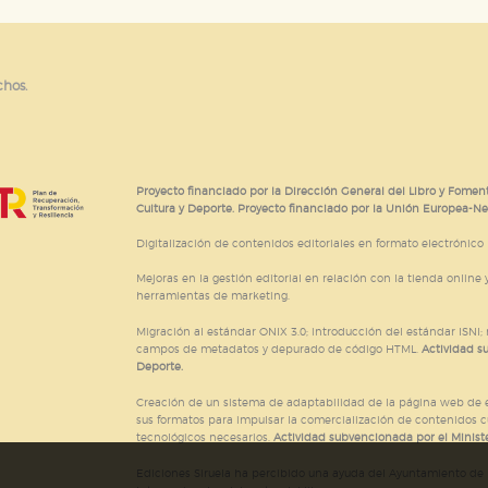
e cookies
chos.
Proyecto financiado por la Dirección General del Libro y Foment
Cultura y Deporte. Proyecto financiado por la Unión Europea-N
Digitalización de contenidos editoriales en formato electrónico
Mejoras en la gestión editorial en relación con la tienda online y
herramientas de marketing.
Migración al estándar ONIX 3.0; introducción del estándar ISNI
campos de metadatos y depurado de código HTML.
Actividad s
Deporte.
Creación de un sistema de adaptabilidad de la página web de ed
sus formatos para impulsar la comercialización de contenidos c
tecnológicos necesarios.
Actividad subvencionada por el Ministe
Ediciones Siruela ha percibido una ayuda del Ayuntamiento de M