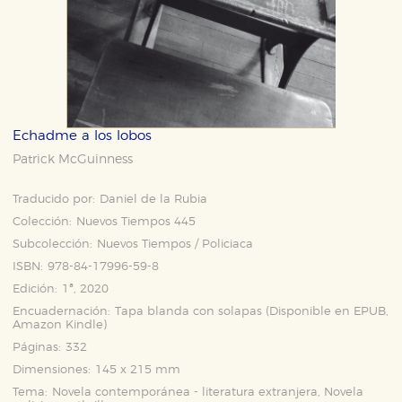
Echadme a los lobos
Patrick McGuinness
Traducido por:
Daniel de la Rubia
Colección:
Nuevos Tiempos 445
Subcolección:
Nuevos Tiempos / Policiaca
ISBN:
978-84-17996-59-8
Edición:
1ª, 2020
Encuadernación:
Tapa blanda con solapas (Disponible en
EPUB
,
Amazon Kindle
)
Páginas:
332
Dimensiones:
145 x 215 mm
Tema:
Novela contemporánea - literatura extranjera, Novela