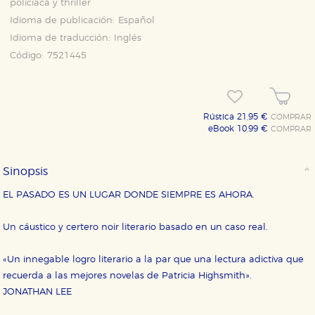
policiaca y thriller
Idioma de publicación:
Español
Idioma de traducción:
Inglés
Código:
7521445
Rústica 21,95 €
COMPRAR
eBook 10,99 €
COMPRAR
Sinopsis
EL PASADO ES UN LUGAR DONDE SIEMPRE ES AHORA.
Un cáustico y certero noir literario basado en un caso real.
«Un innegable logro literario a la par que una lectura adictiva que
recuerda a las mejores novelas de Patricia Highsmith».
JONATHAN LEE
CONFIGURACIÓN DE COOKIES