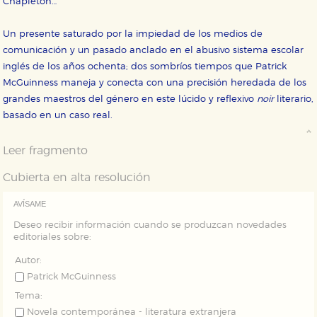
Chapleton…
navegador y dispositivo de internet.
Un presente saturado por la impiedad de los medios de
GUARDAR CONFIGURACIÓN
comunicación y un pasado anclado en el abusivo sistema escolar
inglés de los años ochenta; dos sombríos tiempos que Patrick
McGuinness maneja y conecta con una precisión heredada de los
grandes maestros del género en este lúcido y reflexivo
noir
literario,
Puede consultar nuestra
política de cookies
basado en un caso real.
Leer fragmento
Cubierta en alta resolución
AVÍSAME
Deseo recibir información cuando se produzcan novedades
editoriales sobre:
Autor:
Patrick McGuinness
Tema:
Novela contemporánea - literatura extranjera