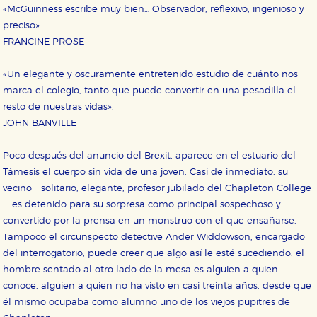
«McGuinness escribe muy bien… Observador, reflexivo, ingenioso y
HABILITAR TODO
RECHAZAR TODO
preciso».
FRANCINE PROSE
«Un elegante y oscuramente entretenido estudio de cuánto nos
Cookies necesarias
Estas cookies son necesarias para que nuestro sitio
marca el colegio, tanto que puede convertir en una pesadilla el
web funcione y no es posible deshabilitarlas desde
resto de nuestras vidas».
nuestro sistema. Es posible hacerlo desde el
navegador, pero en ese caso es posible que algunas
JOHN BANVILLE
áreas de nuestra web dejen de funcionar
correctamente.
Poco después del anuncio del Brexit, aparece en el estuario del
Cookies de rendimiento y analíticas
Támesis el cuerpo sin vida de una joven. Casi de inmediato, su
Estas cookies se utilizan para mejorar su experiencia
vecino —solitario, elegante, profesor jubilado del Chapleton College
de navegación y optimizar el funcionamiento de
nuestro sitio web. Almacenan configuraciones de
— es detenido para su sorpresa como principal sospechoso y
servicios para que no tenga que reconfigurarlos cada
convertido por la prensa en un monstruo con el que ensañarse.
vez que nos visita. La información es agregada y, por lo
tanto, es anónima.
Tampoco el circunspecto detective Ander Widdowson, encargado
Cookies de publicidad y redes sociales
del interrogatorio, puede creer que algo así le esté sucediendo: el
Estas cookies son gestionadas por nuestros socios
hombre sentado al otro lado de la mesa es alguien a quien
publicitarios y se utilizan para mostrar publicidad
conoce, alguien a quien no ha visto en casi treinta años, desde que
relevante para sus intereses en otros sitios. No
almacenan directamente información personal sino
él mismo ocupaba como alumno uno de los viejos pupitres de
que se basan en la identificación única de su