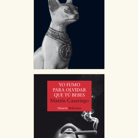
nuestro sistema. Es posible hacerlo desde el
navegador, pero en ese caso es posible que algunas
áreas de nuestra web dejen de funcionar
correctamente.
Cookies de rendimiento y analíticas
Estas cookies se utilizan para mejorar su experiencia
de navegación y optimizar el funcionamiento de
nuestro sitio web. Almacenan configuraciones de
servicios para que no tenga que reconfigurarlos cada
vez que nos visita. La información es agregada y, por lo
tanto, es anónima.
Cookies de publicidad y redes sociales
Estas cookies son gestionadas por nuestros socios
publicitarios y se utilizan para mostrar publicidad
relevante para sus intereses en otros sitios. No
almacenan directamente información personal sino
que se basan en la identificación única de su
navegador y dispositivo de internet.
GUARDAR CONFIGURACIÓN
Puede consultar nuestra
política de cookies