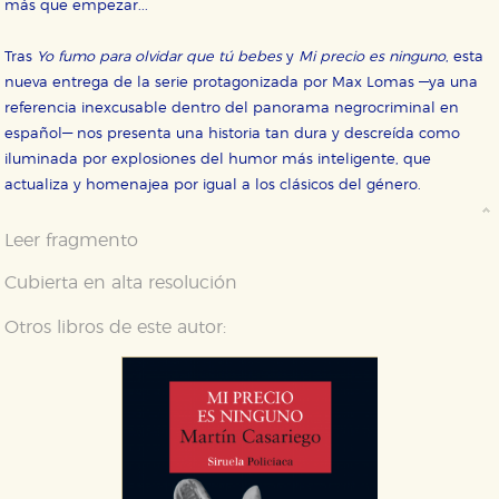
más que empezar...
Tras
Yo fumo para olvidar que tú bebes
y
Mi precio es ninguno
, esta
nueva entrega de la serie protagonizada por Max Lomas ­—ya una
referencia inexcusable dentro del panorama negrocriminal en
español— nos presenta una historia tan dura y descreída como
iluminada por explosiones del humor más inteligente, que
actualiza y homenajea por igual a los clásicos del género.
Leer fragmento
Cubierta en alta resolución
CONFIGURACIÓN DE COOKIES
Otros libros de este autor:
HABILITAR TODO
RECHAZAR TODO
Cookies necesarias
Estas cookies son necesarias para que nuestro sitio
web funcione y no es posible deshabilitarlas desde