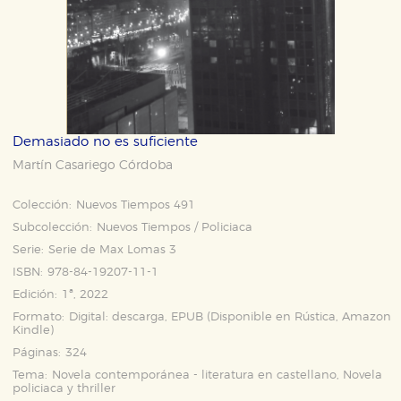
Demasiado no es suficiente
Martín Casariego Córdoba
Colección:
Nuevos Tiempos 491
Subcolección:
Nuevos Tiempos / Policiaca
Serie:
Serie de Max Lomas 3
ISBN:
978-84-19207-11-1
Edición:
1ª, 2022
Formato:
Digital: descarga, EPUB (Disponible en
Rústica
,
Amazon
Kindle
)
Páginas:
324
Tema:
Novela contemporánea - literatura en castellano, Novela
policiaca y thriller