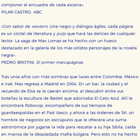
componer el encuadre de cada escena».
PILAR CASTRO,
ABC
«Con sabor de
western
, cine negro y diálogos ágiles, cada página
es un cóctel de literatura y
pulp
que hará las delicias de cualquier
lector. La saga de Max Lomas se ha hecho con un hueco
destacado en la galería de los más sólidos personajes de la novela
negra».
PEDRO BROTINI,
El primer marcapáginas
Tras unos años con más sombras que luces entre Colombia, México
e Irak, Max regresa a Madrid en 2004. En un bar, la ciudad y el
recuerdo de Elsa se le caerán encima, al descubrir entre sus
botellas la escultura de Bastet que adornaba El Gato Azul. Allí le
encontrará Robocop, excompañero de sus tiempos de
guardaespaldas en el País Vasco, y ahora a las órdenes de SK, un
hombre de negocios sin escrúpulos que le ofrecerá una suma
astronómica por jugarse la vida para rescatar a su hija Sibila, caída
en manos de la despiadada mafia búlgara. Pero esto no ha hecho