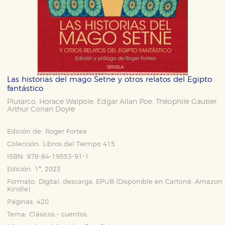
Las historias del mago Setne y otros relatos del Egipto
fantástico
Plutarco
Horace Walpole
Edgar Allan Poe
Théophile Gautier
,
,
,
,
Arthur Conan Doyle
Edición de:
Roger Fortea
Colección:
Libros del Tiempo 415
ISBN:
978-84-19553-91-1
Edición:
1ª, 2023
Formato:
Digital: descarga, EPUB (Disponible en
Cartoné
,
Amazon
Kindle
)
Páginas:
420
Tema:
Clásicos - cuentos