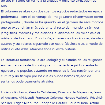
de dos mil años en torno a la antigua y brillante civilización del
Nilo.
El volumen se abre con dos cuentos egipcios redactados en época
ptolemaica —con el personaje del mago Setne Khaemwaset como
protagonista—, donde se ha querido ver el germen de esos motivos
que se expandirían más adelante al resto del mundo: pirámides,
jeroglíficos, momias y maldiciones, el abismo de los milenios o el
misterio de lo arcano. Y continúa, a través de otras épocas, de otros
autores y sus relatos, siguiendo ese rastro fabuloso que, a modo de
mítica quête d’Isis, atraviesa toda nuestra historia.
La literatura fantástica, la arqueología y el estudio de las religiones
encuentran en este libro singular un perfecto equilibrio entre lo
riguroso y lo popular, avivando en nosotros la fascinación por una
cultura y un tiempo por los cuales nunca hemos dejado de
sentirnos poderosamente atraídos.
Luciano, Plutarco, Pseudo Calístenes, Dióscoro de Alejandría, Juan
el Anciano, Al-Masudi, Franceso Colonna, Horace Walpole, Friedrich
Schiller, Edgar Allan Poe, Théophile Gautier, Eduard Toda, Arthur