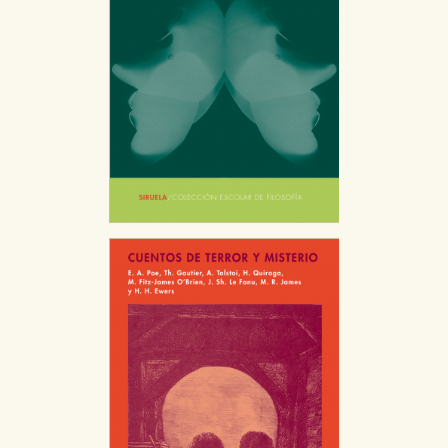
CONFIGURACIÓN DE COOKIES
HABILITAR TODO
RECHAZAR TODO
Cookies necesarias
Estas cookies son necesarias para que nuestro sitio
web funcione y no es posible deshabilitarlas desde
nuestro sistema. Es posible hacerlo desde el
navegador, pero en ese caso es posible que algunas
áreas de nuestra web dejen de funcionar
correctamente.
Cookies de rendimiento y analíticas
Estas cookies se utilizan para mejorar su experiencia
de navegación y optimizar el funcionamiento de
nuestro sitio web. Almacenan configuraciones de
servicios para que no tenga que reconfigurarlos cada
vez que nos visita. La información es agregada y, por lo
tanto, es anónima.
Cookies de publicidad y redes sociales