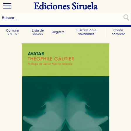
Ediciones Siruela
Suscripción a
Cómo
Compra
Lista de
Registro
online
deseos
novedades
comprar