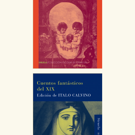
CONFIGURACIÓN DE COOKIES
HABILITAR TODO
RECHAZAR TODO
Cookies necesarias
Estas cookies son necesarias para que nuestro sitio
web funcione y no es posible deshabilitarlas desde
nuestro sistema. Es posible hacerlo desde el
navegador, pero en ese caso es posible que algunas
áreas de nuestra web dejen de funcionar
correctamente.
Cookies de rendimiento y analíticas
Estas cookies se utilizan para mejorar su experiencia
de navegación y optimizar el funcionamiento de
nuestro sitio web. Almacenan configuraciones de
servicios para que no tenga que reconfigurarlos cada
vez que nos visita. La información es agregada y, por lo
tanto, es anónima.
Cookies de publicidad y redes sociales
Estas cookies son gestionadas por nuestros socios
publicitarios y se utilizan para mostrar publicidad