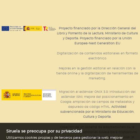
Proyecto financiado por la Dirección General del
Libro y Fomento de la Lectura, Ministerio de Cultura
y Deporte. Proyecto financiado por la Unión
Europea-Next Generation EU
Digitalización de contenidos editoriales en formato
electrónico
Mejoras en la gestión editorial en relación con la
tienda online y la digitalización de herramientas de
marketing.
Migración al estándar ONIX 3.0; introducción del
estándar ISNI; mejora del posicionamiento en
Google; ampliación de campos de metadatos y
depurado de código HTML.
Actividad
subvencionada por el Ministerio de Educación,
Cultura y Deporte.
Creación de un sistema de adaptabilidad de la
Siruela se preocupa por su privacidad
página web de ediciones Siruela para dispositivos
móviles en todos sus formatos para impulsar la
Utilizamos cookies propias y de terceros para gestionar la web, mejorar