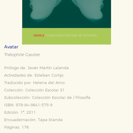
Avatar
Théophile Gautier
Prólogo de:
Javier Martín Lalanda
Actividades de:
Esteban Cortijo
Traducido por:
Helena del Amo
Colección:
Colección Escolar 31
Subcolección:
Colección Escolar de / Filosofía
ISBN:
978-84-9841-575-9
Edición:
1ª, 2011
Encuadernación:
Tapa blanda
Páginas:
176