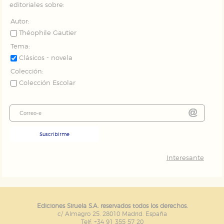
editoriales sobre:
Autor:
Théophile Gautier
Tema:
Clásicos - novela
Colección:
Colección Escolar
Suscribirme
Interesante
Ediciones Siruela S.A. reservados todos los derechos.
c/ Almagro 25. 28010 Madrid. España
Telf. +34 91 355 57 20