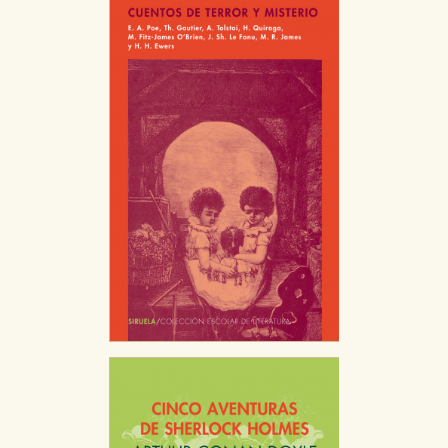
Cookies necesarias
Estas cookies son necesarias para que nuestro sitio
web funcione y no es posible deshabilitarlas desde
nuestro sistema. Es posible hacerlo desde el
navegador, pero en ese caso es posible que algunas
áreas de nuestra web dejen de funcionar
correctamente.
Cookies de rendimiento y analíticas
Estas cookies se utilizan para mejorar su experiencia
de navegación y optimizar el funcionamiento de
nuestro sitio web. Almacenan configuraciones de
servicios para que no tenga que reconfigurarlos cada
vez que nos visita. La información es agregada y, por lo
tanto, es anónima.
Cookies de publicidad y redes sociales
Estas cookies son gestionadas por nuestros socios
publicitarios y se utilizan para mostrar publicidad
relevante para sus intereses en otros sitios. No
almacenan directamente información personal sino
que se basan en la identificación única de su
navegador y dispositivo de internet.