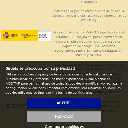
electrónico
Mejoras en la gestión editorial en relación con la
tienda online y la digitalización de herramientas de
marketing.
Migración al estándar ONIX 3.0; introducción del
estándar ISNI; mejora del posicionamiento en
Google; ampliación de campos de metadatos y
depurado de código HTML.
Actividad
subvencionada por el Ministerio de Educación,
Cultura y Deporte.
Creación de un sistema de adaptabilidad de la
Siruela se preocupa por su privacidad
página web de ediciones Siruela para dispositivos
móviles en todos sus formatos para impulsar la
Utilizamos cookies propias y de terceros para gestionar la web, mejorar
comercialización de contenidos culturales legales e
nuestros servicios y ofrecerle una mejor experiencia. Puede pinchar en
implementación de los recursos tecnológicos
ACEPTAR para permitir el uso de todas las cookies o modificar y/o rechazar la
necesarios.
Actividad subvencionada por el
configuración. Puede consultar
aquí
para obtener más información sobre las
Ministerio de Educación, Cultura y Deporte.
cookies utilizadas, su finalidad y la forma de configurarlas.
Ediciones Siruela ha percibido una ayuda del
ACEPTO
Ayuntamiento de Madrid para asistir a Ferias
Internacionales del sector del libro.
RECHAZO
Configurar cookies
Legal