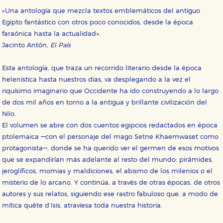
«Una antología que mezcla textos emblemáticos del antiguo
Egipto fantástico con otros poco conocidos, desde la época
faraónica hasta la actualidad».
Jacinto Antón,
El País
Esta antología, que traza un recorrido literario desde la época
helenística hasta nuestros días, va desplegando a la vez el
riquísimo imaginario que Occidente ha ido construyendo a lo largo
de dos mil años en torno a la antigua y brillante civilización del
Nilo.
El volumen se abre con dos cuentos egipcios redactados en época
ptolemaica —con el personaje del mago Setne Khaemwaset como
protagonista—, donde se ha querido ver el germen de esos motivos
que se expandirían más adelante al resto del mundo: pirámides,
jeroglíficos, momias y maldiciones, el abismo de los milenios o el
misterio de lo arcano. Y continúa, a través de otras épocas, de otros
autores y sus relatos, siguiendo ese rastro fabuloso que, a modo de
mítica quête d’Isis, atraviesa toda nuestra historia.