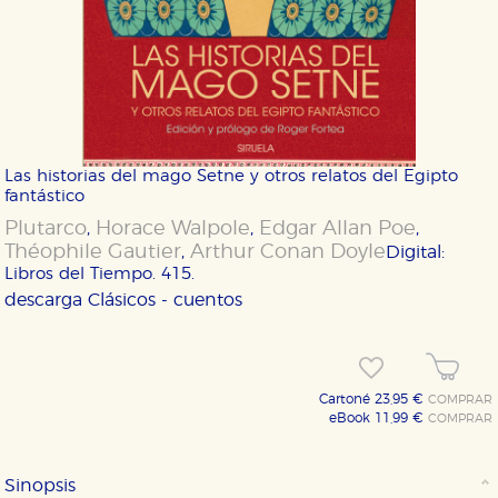
Las historias del mago Setne y otros relatos del Egipto
fantástico
Plutarco
Horace Walpole
Edgar Allan Poe
,
,
,
Théophile Gautier
Arthur Conan Doyle
,
Digital:
Libros del Tiempo. 415.
descarga
Clásicos - cuentos
Cartoné 23,95 €
COMPRAR
eBook 11,99 €
COMPRAR
Sinopsis