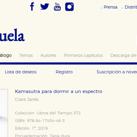
Prensa
Distr
uela
álogo
Temas
Autores
Primeros capítulos
Descarga de
Lista de deseos
Registro
Suscripción a nov
Kamasutra para dormir a un espectro
Clara Janés
Colección:
Libros del Tiempo 372
ISBN:
978-84-17454-46-3
Edición:
1ª, 2019
Encuadernación:
Tapa dura