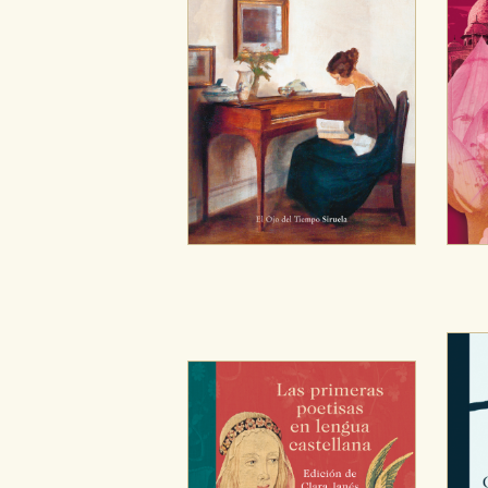
Cookies necesarias
Estas cookies son necesarias pa
hacerlo desde el navegador, p
Cookies de rendimiento y analí
Estas cookies se utilizan para
configuraciones de servicios p
tanto, es anónima.
Cookies de publicidad y redes 
Estas cookies son gestionadas p
otros sitios. No almacenan dir
dispositivo de internet.
GUARDAR CONFIGURA
Puede consultar nuestra
política d