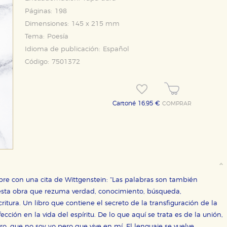
Páginas:
198
Dimensiones:
145 x 215 mm
Tema:
Poesía
Idioma de publicación:
Español
Código:
7501372
Cartoné 16,95 €
COMPRAR
bre con una cita de Wittgenstein: “Las palabras son también
 esta obra que rezuma verdad, conocimiento, búsqueda,
itura. Un libro que contiene el secreto de la transfiguración de la
ión en la vida del espíritu. De lo que aquí se trata es de la unión,
Otro, que no soy yo pero que vive en mí. El lenguaje se vuelve