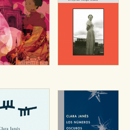
ra que nuestro sitio web funcione y no es posible deshabilitarlas 
ero en ese caso es posible que algunas áreas de nuestra web deje
ticas
 mejorar su experiencia de navegación y optimizar el funcionamie
ara que no tenga que reconfigurarlos cada vez que nos visita. La i
sociales
or nuestros socios publicitarios y se utilizan para mostrar publici
ectamente información personal sino que se basan en la identific
CIÓN
e cookies