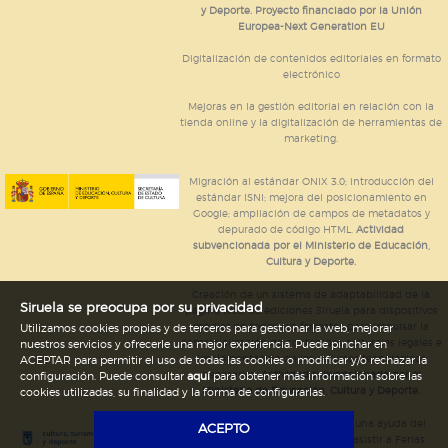
y Deporte. Proyecto financiado por la Unión
Europea-Next Generation EU
Digitalización de contenidos editoriales en formato
electrónico
Mejoras en la gestión editorial en relación con la
tienda online y la digitalización de herramientas de
marketing.
Migración al estándar ONIX 3.0; introducción del
estándar ISNI; mejora del posicionamiento en
Google; ampliación de campos de metadatos y
depurado de código HTML.
Actividad
subvencionada por el Ministerio de Educación,
Cultura y Deporte.
Creación de un sistema de adaptabilidad de la
Siruela se preocupa por su privacidad
página web de ediciones Siruela para dispositivos
móviles en todos sus formatos para impulsar la
Utilizamos cookies propias y de terceros para gestionar la web, mejorar
comercialización de contenidos culturales legales e
nuestros servicios y ofrecerle una mejor experiencia. Puede pinchar en
implementación de los recursos tecnológicos
ACEPTAR para permitir el uso de todas las cookies o modificar y/o rechazar la
necesarios.
Actividad subvencionada por el
configuración. Puede consultar
aquí
para obtener más información sobre las
Ministerio de Educación, Cultura y Deporte.
cookies utilizadas, su finalidad y la forma de configurarlas.
Ediciones Siruela ha percibido una ayuda del
ACEPTO
Ayuntamiento de Madrid para asistir a Ferias