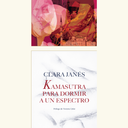
CONFIGURACIÓN DE COOKIES
HABILITAR TODO
RECHAZAR TODO
Cookies necesarias
Estas cookies son necesarias para que nuestro sitio
web funcione y no es posible deshabilitarlas desde
nuestro sistema. Es posible hacerlo desde el
navegador, pero en ese caso es posible que algunas
áreas de nuestra web dejen de funcionar
correctamente.
Cookies de rendimiento y analíticas