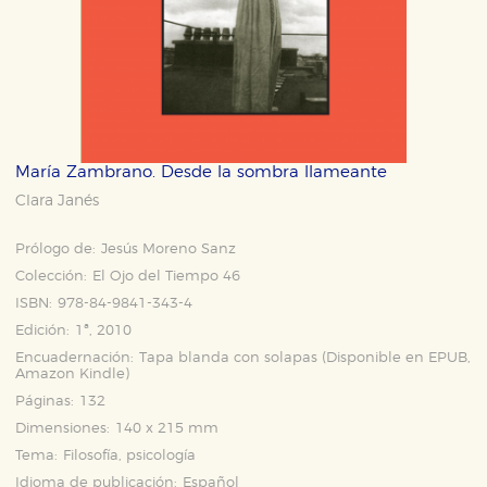
María Zambrano. Desde la sombra llameante
Clara Janés
Prólogo de:
Jesús Moreno Sanz
Colección:
El Ojo del Tiempo 46
ISBN:
978-84-9841-343-4
Edición:
1ª, 2010
Encuadernación:
Tapa blanda con solapas (Disponible en
EPUB
,
Amazon Kindle
)
Páginas:
132
Dimensiones:
140 x 215 mm
Tema:
Filosofía, psicología
Idioma de publicación:
Español