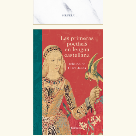
Estas cookies se utilizan para mejorar su experiencia
de navegación y optimizar el funcionamiento de
nuestro sitio web. Almacenan configuraciones de
servicios para que no tenga que reconfigurarlos cada
vez que nos visita. La información es agregada y, por lo
tanto, es anónima.
Cookies de publicidad y redes sociales
Estas cookies son gestionadas por nuestros socios
publicitarios y se utilizan para mostrar publicidad
relevante para sus intereses en otros sitios. No
almacenan directamente información personal sino
que se basan en la identificación única de su
navegador y dispositivo de internet.
GUARDAR CONFIGURACIÓN
Puede consultar nuestra
política de cookies