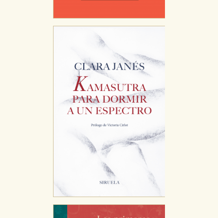
CONFIGURACIÓN DE COOKIES
HABILITAR TODO
RECHAZAR TODO
Cookies necesarias
Estas cookies son necesarias para que nuestro sitio
web funcione y no es posible deshabilitarlas desde
nuestro sistema. Es posible hacerlo desde el
navegador, pero en ese caso es posible que algunas
áreas de nuestra web dejen de funcionar
correctamente.
Cookies de rendimiento y analíticas
Estas cookies se utilizan para mejorar su experiencia
de navegación y optimizar el funcionamiento de