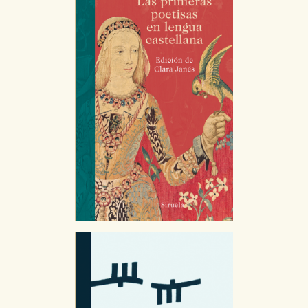
nuestro sitio web. Almacenan configuraciones de
servicios para que no tenga que reconfigurarlos cada
vez que nos visita. La información es agregada y, por lo
tanto, es anónima.
Cookies de publicidad y redes sociales
Estas cookies son gestionadas por nuestros socios
publicitarios y se utilizan para mostrar publicidad
relevante para sus intereses en otros sitios. No
almacenan directamente información personal sino
que se basan en la identificación única de su
navegador y dispositivo de internet.
GUARDAR CONFIGURACIÓN
Puede consultar nuestra
política de cookies