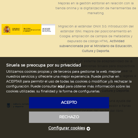
Mejoras en la gestión editorial en relación con la
tienda online y la digitalización de herramientas de
marketing.
Migración al estándar ONIX 3.0; introducción del
estándar ISNI; mejora del posicionamiento en
Google; ampliación de campos de metadatos y
depurado de código HTML.
Actividad
subvencionada por el Ministerio de Educación,
Cultura y Deporte.
Creación de un sistema de adaptabilidad de la
Siruela se preocupa por su privacidad
página web de ediciones Siruela para dispositivos
móviles en todos sus formatos para impulsar la
Utilizamos cookies propias y de terceros para gestionar la web, mejorar
comercialización de contenidos culturales legales e
nuestros servicios y ofrecerle una mejor experiencia. Puede pinchar en
implementación de los recursos tecnológicos
ACEPTAR para permitir el uso de todas las cookies o modificar y/o rechazar la
necesarios.
Actividad subvencionada por el
configuración. Puede consultar
aquí
para obtener más información sobre las
Ministerio de Educación, Cultura y Deporte.
cookies utilizadas, su finalidad y la forma de configurarlas.
Ediciones Siruela ha percibido una ayuda del
ACEPTO
Ayuntamiento de Madrid para asistir a Ferias
Internacionales del sector del libro.
RECHAZO
Configurar cookies
Legal