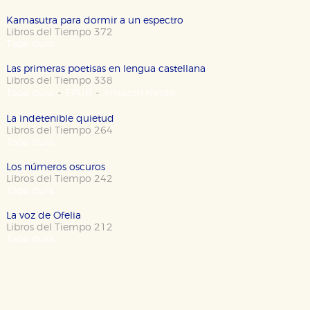
Estas cookies son necesarias para que nuestro sitio
web funcione y no es posible deshabilitarlas desde
Kamasutra para dormir a un espectro
nuestro sistema. Es posible hacerlo desde el
Libros del Tiempo 372
navegador, pero en ese caso es posible que algunas
Tapa dura
áreas de nuestra web dejen de funcionar
correctamente.
Las primeras poetisas en lengua castellana
Cookies de rendimiento y analíticas
Libros del Tiempo 338
-
-
Estas cookies se utilizan para mejorar su experiencia
Tapa dura
EPUB
Amazon Kindle
de navegación y optimizar el funcionamiento de
nuestro sitio web. Almacenan configuraciones de
La indetenible quietud
servicios para que no tenga que reconfigurarlos cada
Libros del Tiempo 264
vez que nos visita. La información es agregada y, por lo
Tapa dura
tanto, es anónima.
Cookies de publicidad y redes sociales
Los números oscuros
Libros del Tiempo 242
Estas cookies son gestionadas por nuestros socios
publicitarios y se utilizan para mostrar publicidad
Tapa dura
relevante para sus intereses en otros sitios. No
almacenan directamente información personal sino
La voz de Ofelia
que se basan en la identificación única de su
Libros del Tiempo 212
navegador y dispositivo de internet.
Tapa dura
GUARDAR CONFIGURACIÓN