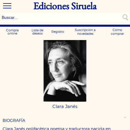
Ediciones Siruela
Suscripción a
Cómo
Compra
Lista de
Registro
online
deseos
novedades
comprar
Clara Janés
BIOGRAFÍA
Clara Janés polifacética poetisa y traductora nacida en