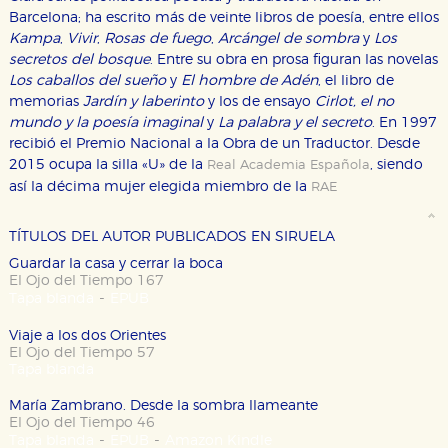
Barcelona; ha escrito más de veinte libros de poesía, entre ellos
Kampa
,
Vivir
,
Rosas de fuego
,
Arcángel de sombra
y
Los
secretos del bosque
. Entre su obra en prosa figuran las novelas
Los caballos del sueño
y
El hombre de Adén
, el libro de
memorias
Jardín y laberinto
y los de ensayo
Cirlot, el no
mundo y la poesía imaginal
y
La palabra y el secreto
. En 1997
recibió el Premio Nacional a la Obra de un Traductor. Desde
2015 ocupa la silla «U» de la
, siendo
Real Academia Española
así la décima mujer elegida miembro de la
RAE
TÍTULOS DEL AUTOR PUBLICADOS EN SIRUELA
Guardar la casa y cerrar la boca
El Ojo del Tiempo 167
-
Tapa blanda
EPUB
CONFIGURACIÓN DE COOKIES
Viaje a los dos Orientes
El Ojo del Tiempo 57
HABILITAR TODO
RECHAZAR TODO
Tapa blanda
María Zambrano. Desde la sombra llameante
El Ojo del Tiempo 46
Cookies necesarias
-
-
Tapa blanda
EPUB
Amazon Kindle