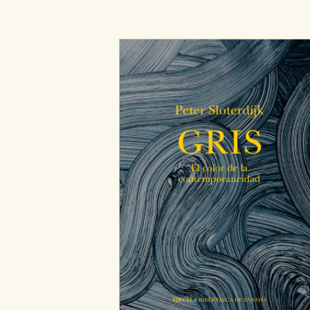
Cookies de publicidad y redes 
Estas cookies son gestionadas p
otros sitios. No almacenan dir
dispositivo de internet.
GUARDAR CONFIGURA
Puede consultar nuestra
política d