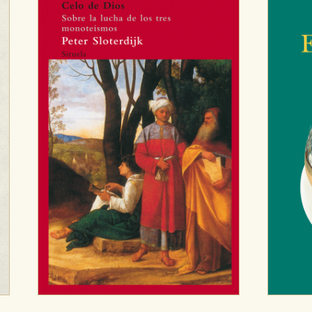
OKIES
HABILITAR T
ra que nuestro sitio web funcione y no es posible deshabilitarlas 
ero en ese caso es posible que algunas áreas de nuestra web deje
ticas
 mejorar su experiencia de navegación y optimizar el funcionamie
ara que no tenga que reconfigurarlos cada vez que nos visita. La i