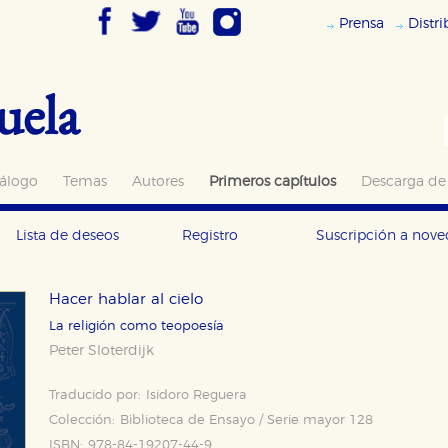
Prensa
Distr
uela
álogo
Temas
Autores
Primeros capítulos
Descarga de
Lista de deseos
Registro
Suscripción a nov
Hacer hablar al cielo
La religión como teopoesía
Peter Sloterdijk
Traducido por:
Isidoro Reguera
Colección:
Biblioteca de Ensayo / Serie mayor 128
ISBN:
978-84-19207-44-9