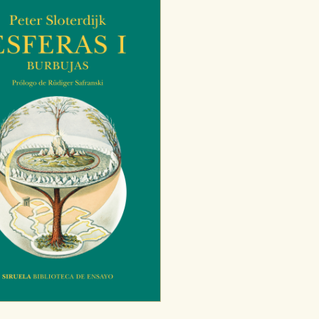
ODO
RECHAZAR TODO
desde nuestro sistema. Es posible
n de funcionar correctamente.
nto de nuestro sitio web. Almacenan
nformación es agregada y, por lo