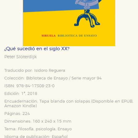
¿Qué sucedió en el siglo XX?
Peter Sloterdijk
Traducido por:
Isidoro Reguera
Colección:
Biblioteca de Ensayo / Serie mayor 94
ISBN:
978-84-17308-23-0
Edición:
1ª, 2018
Encuadernación:
Tapa blanda con solapas (Disponible en
EPUB
,
Amazon Kindle
)
Páginas:
224
Dimensiones:
160 x 240 x 15 mm
Tema:
Filosofía, psicología, Ensayo
Idioma de publicación:
Español