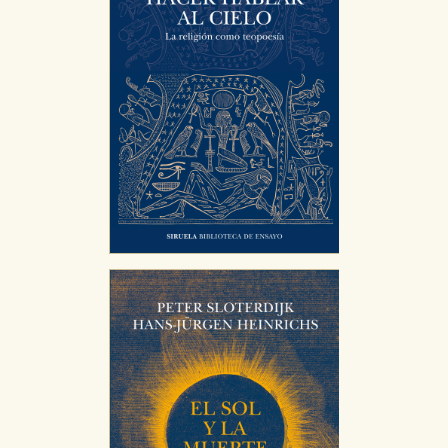
HABILITAR TODO
RECHAZAR TODO
Cookies necesarias
Estas cookies son necesarias para que nuestro sitio
web funcione y no es posible deshabilitarlas desde
nuestro sistema. Es posible hacerlo desde el
navegador, pero en ese caso es posible que algunas
áreas de nuestra web dejen de funcionar
correctamente.
Cookies de rendimiento y analíticas
Estas cookies se utilizan para mejorar su experiencia
de navegación y optimizar el funcionamiento de
nuestro sitio web. Almacenan configuraciones de
servicios para que no tenga que reconfigurarlos cada
vez que nos visita. La información es agregada y, por lo
tanto, es anónima.
Cookies de publicidad y redes sociales
Estas cookies son gestionadas por nuestros socios
publicitarios y se utilizan para mostrar publicidad
relevante para sus intereses en otros sitios. No
almacenan directamente información personal sino
que se basan en la identificación única de su
navegador y dispositivo de internet.