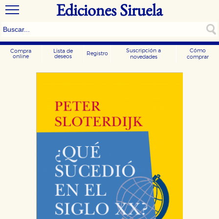
Ediciones Siruela
Suscripción a
Cómo
Compra
Lista de
Registro
online
deseos
novedades
comprar