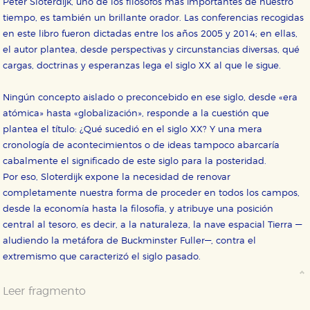
Peter Sloterdijk, uno de los filósofos más importantes de nuestro
tiempo, es también un brillante orador. Las conferencias recogidas
en este libro fueron dictadas entre los años 2005 y 2014; en ellas,
el autor plantea, desde perspectivas y circunstancias diversas, qué
cargas, doctrinas y esperanzas lega el siglo XX al que le sigue.
Ningún concepto aislado o preconcebido en ese siglo, desde «era
atómica» hasta «globalización», responde a la cuestión que
plantea el título: ¿Qué sucedió en el siglo XX? Y una mera
cronología de acontecimientos o de ideas tampoco abarcaría
cabalmente el significado de este siglo para la posteridad.
Por eso, Sloterdijk expone la necesidad de renovar
completamente nuestra forma de proceder en todos los campos,
desde la economía hasta la filosofía, y atribuye una posición
central al tesoro, es decir, a la naturaleza, la nave espacial Tierra —
aludiendo la metáfora de Buckminster Fuller—, contra el
extremismo que caracterizó el siglo pasado.
Leer fragmento