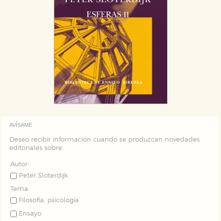
AVÍSAME
Deseo recibir información cuando se produzcan novedades
editoriales sobre:
Autor:
Peter Sloterdijk
Tema:
Filosofía, psicología
Ensayo