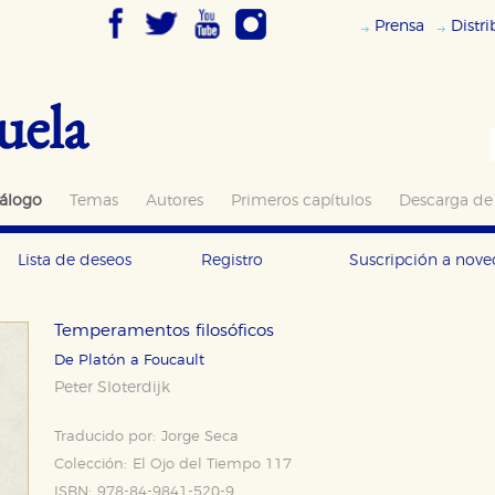
Prensa
Distr
uela
álogo
Temas
Autores
Primeros capítulos
Descarga de
Lista de deseos
Registro
Suscripción a nov
Temperamentos filosóficos
De Platón a Foucault
Peter Sloterdijk
Traducido por:
Jorge Seca
Colección:
El Ojo del Tiempo 117
ISBN:
978-84-9841-520-9