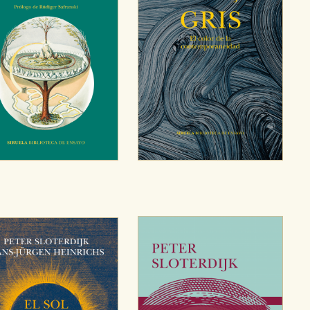
OKIES
HABILITAR T
ra que nuestro sitio web funcione y no es posible deshabilitarlas 
ero en ese caso es posible que algunas áreas de nuestra web deje
ticas
 mejorar su experiencia de navegación y optimizar el funcionamie
ara que no tenga que reconfigurarlos cada vez que nos visita. La i
sociales
or nuestros socios publicitarios y se utilizan para mostrar publici
ectamente información personal sino que se basan en la identific