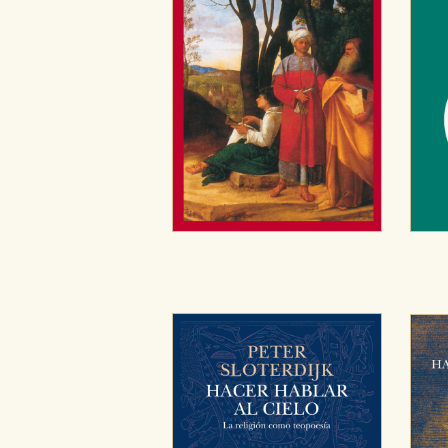
CONFIGURACIÓN DE CO
Cookies necesarias
Estas cookies son necesarias pa
hacerlo desde el navegador, p
Cookies de rendimiento y analí
Estas cookies se utilizan para
configuraciones de servicios p
tanto, es anónima.
Cookies de publicidad y redes 
Estas cookies son gestionadas p
otros sitios. No almacenan dir
dispositivo de internet.