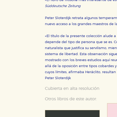
«El libro de filosofía más interesante de es
Süddeutsche Zeitung
Peter Sloterdijk retrata algunos temperam
nuevo acceso a los grandes maestros de la 
«El título de la presente colección alude a
depende del tipo de persona que se es. Co
naturalista que justifica su servilismo, m
sistema de libertad. Esta observación si
mostrado con los breves estudios aquí re
allá de la oposición entre tipos cobardes 
cuyos límites, afirmaba Heráclito, resulta
Peter Sloterdijk
Cubierta en alta resolución
Otros libros de este autor: