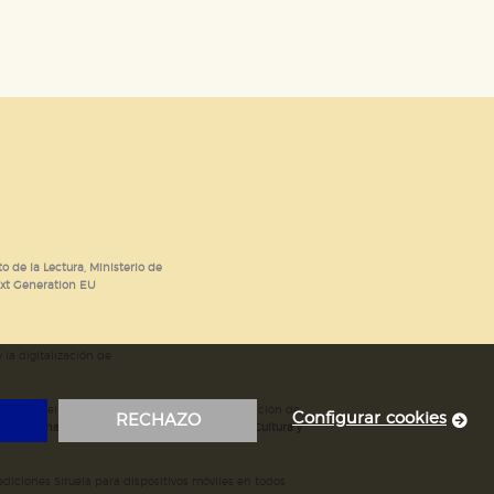
o de la Lectura, Ministerio de
ext Generation EU
 la digitalización de
; mejora del posicionamiento en Google; ampliación de
Configurar cookies
RECHAZO
ubvencionada por el Ministerio de Educación, Cultura y
iciones Siruela para dispositivos móviles en todos