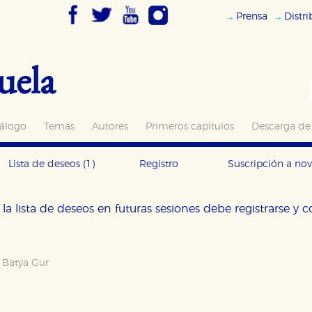
Prensa
Distr
uela
álogo
Temas
Autores
Primeros capítulos
Descarga de
Lista de deseos
(1)
Registro
Suscripción a no
la lista de deseos en futuras sesiones debe registrarse y 
-
Batya Gur
OKIES
HABILITAR T