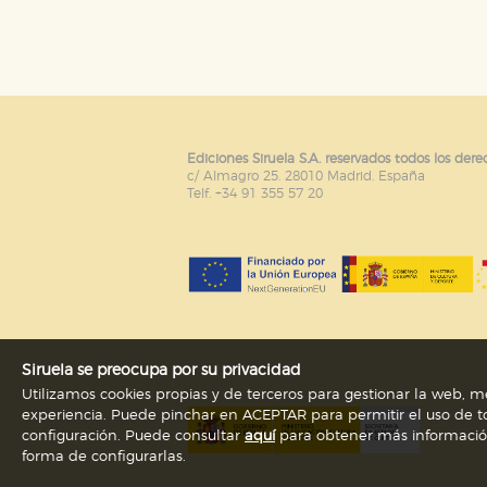
Puede consultar nuestra
política d
Ediciones Siruela S.A. reservados todos los dere
c/ Almagro 25. 28010 Madrid. España
Telf. +34 91 355 57 20
Siruela se preocupa por su privacidad
Utilizamos cookies propias y de terceros para gestionar la web, me
experiencia. Puede pinchar en ACEPTAR para permitir el uso de to
configuración. Puede consultar
aquí
para obtener más información s
forma de configurarlas.