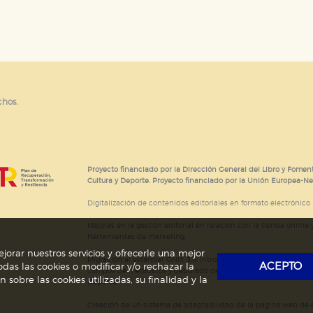
e cookies
chos.
Proyecto financiado por la Dirección General del Libro y Foment
Cultura y Deporte. Proyecto financiado por la Unión Europea-N
Digitalización de contenidos editoriales en formato electrónico
Mejoras en la gestión editorial en relación con la tienda online y
herramientas de marketing.
jorar nuestros servicios y ofrecerle una mejor
Migración al estándar ONIX 3.0; introducción del estándar ISNI
ACEPTO
das las cookies o modificar y/o rechazar la
campos de metadatos y depurado de código HTML.
Actividad s
obre las cookies utilizadas, su finalidad y la
Deporte.
Creación de un sistema de adaptabilidad de la página web de ed