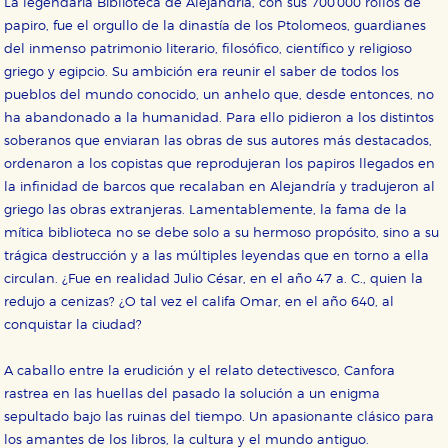
La legendaria Biblioteca de Alejandría, con sus 700 000 rollos de
papiro, fue el orgullo de la dinastía de los Ptolomeos, guardianes
del inmenso patrimonio literario, filosófico, científico y religioso
Cookies necesarias
griego y egipcio. Su ambición era reunir el saber de todos los
Estas cookies son necesarias para que nuestro sitio
pueblos del mundo conocido, un anhelo que, desde entonces, no
web funcione y no es posible deshabilitarlas desde
nuestro sistema. Es posible hacerlo desde el
ha abandonado a la humanidad. Para ello pidieron a los distintos
navegador, pero en ese caso es posible que algunas
soberanos que enviaran las obras de sus autores más destacados,
áreas de nuestra web dejen de funcionar
correctamente.
ordenaron a los copistas que reprodujeran los papiros llegados en
la infinidad de barcos que recalaban en Alejandría y tradujeron al
Cookies de rendimiento y analíticas
griego las obras extranjeras. Lamentablemente, la fama de la
Estas cookies se utilizan para mejorar su experiencia
de navegación y optimizar el funcionamiento de
mítica biblioteca no se debe solo a su hermoso propósito, sino a su
nuestro sitio web. Almacenan configuraciones de
servicios para que no tenga que reconfigurarlos cada
trágica destrucción y a las múltiples leyendas que en torno a ella
vez que nos visita. La información es agregada y, por lo
circulan. ¿Fue en realidad Julio César, en el año 47 a. C., quien la
tanto, es anónima.
redujo a cenizas? ¿O tal vez el califa Omar, en el año 640, al
Cookies de publicidad y redes sociales
conquistar la ciudad?
Estas cookies son gestionadas por nuestros socios
publicitarios y se utilizan para mostrar publicidad
relevante para sus intereses en otros sitios. No
A caballo entre la erudición y el relato detectivesco, Canfora
almacenan directamente información personal sino
rastrea en las huellas del pasado la solución a un enigma
que se basan en la identificación única de su
navegador y dispositivo de internet.
sepultado bajo las ruinas del tiempo. Un apasionante clásico para
los amantes de los libros, la cultura y el mundo antiguo.