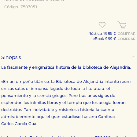
Código:
7507051
Rústica 19,95 €
COMPRAR
eBook 9,99 €
COMPRAR
Sinopsis
La fascinante y enigmática historia de la biblioteca de Alejandría.
«En un empeño titánico, la Biblioteca de Alejandría intentó reunir
en sus salas el inmenso legado de toda la literatura, el
pensamiento y la ciencia griegos. Pero tras unos siglos de
esplendor, los infinitos libros y el templo que los acogía fueron
destruidos. Tan inolvidable y misteriosa historia la cuenta
admirablemente aquí el gran estudioso Luciano Canfora».
CONFIGURACIÓN DE COOKIES
Carlos García Gual
HABILITAR TODO
RECHAZAR TODO