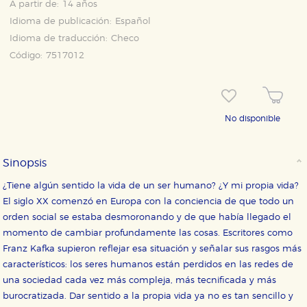
A partir de:
14 años
Idioma de publicación:
Español
Idioma de traducción:
Checo
Código:
7517012
CONFIGURACIÓN DE COOKIES
HABILITAR TODO
RECHAZAR TODO
No disponible
Sinopsis
Cookies necesarias
Estas cookies son necesarias para que nuestro sitio
¿Tiene algún sentido la vida de un ser humano? ¿Y mi propia vida?
web funcione y no es posible deshabilitarlas desde
El siglo XX comenzó en Europa con la conciencia de que todo un
nuestro sistema. Es posible hacerlo desde el
navegador, pero en ese caso es posible que algunas
orden social se estaba desmoronando y de que había llegado el
áreas de nuestra web dejen de funcionar
momento de cambiar profundamente las cosas. Escritores como
correctamente.
Franz Kafka supieron reflejar esa situación y señalar sus rasgos más
Cookies de rendimiento y analíticas
característicos: los seres humanos están perdidos en las redes de
Estas cookies se utilizan para mejorar su experiencia
una sociedad cada vez más compleja, más tecnificada y más
de navegación y optimizar el funcionamiento de
nuestro sitio web. Almacenan configuraciones de
burocratizada. Dar sentido a la propia vida ya no es tan sencillo y
servicios para que no tenga que reconfigurarlos cada