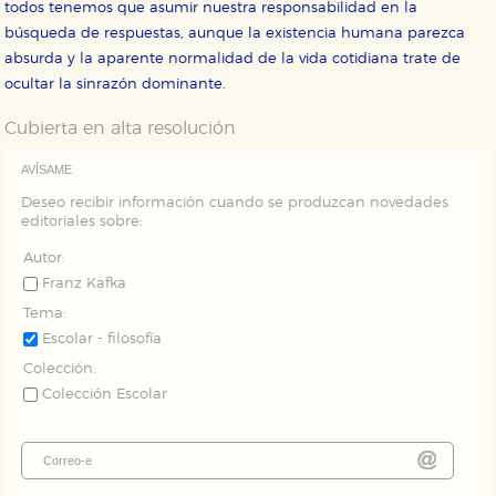
vez que nos visita. La información es agregada y, por lo
todos tenemos que asumir nuestra responsabilidad en la
tanto, es anónima.
búsqueda de respuestas, aunque la existencia humana parezca
Cookies de publicidad y redes sociales
absurda y la aparente normalidad de la vida cotidiana trate de
Estas cookies son gestionadas por nuestros socios
ocultar la sinrazón dominante.
publicitarios y se utilizan para mostrar publicidad
relevante para sus intereses en otros sitios. No
Cubierta en alta resolución
almacenan directamente información personal sino
que se basan en la identificación única de su
navegador y dispositivo de internet.
AVÍSAME
Deseo recibir información cuando se produzcan novedades
editoriales sobre:
GUARDAR CONFIGURACIÓN
Autor:
Franz Kafka
Puede consultar nuestra
política de cookies
Tema:
Escolar - filosofía
Colección:
Colección Escolar