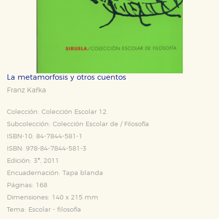
La metamorfosis y otros cuentos
Franz Kafka
Colección:
Colección Escolar 12
Subcolección:
Colección Escolar de / Filosofía
ISBN-10:
84-7844-581-1
ISBN:
978-84-7844-581-3
Edición:
3ª, 2011
Encuadernación:
Tapa blanda
Páginas:
168
Dimensiones:
140 x 215 mm
Tema:
Escolar - filosofía