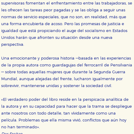
HABILITAR TODO
RECHAZAR TODO
supervisoras fomentan el enfrentamiento entre las trabajadoras, se
les ofrecen las tareas peor pagadas y se las obliga a seguir unas
normas de servicio especiales, que no son, en realidad, más que
Cookies necesarias
una forma encubierta de acoso. Pero las promesas de justicia e
Estas cookies son necesarias para que nuestro sitio
igualdad que está propiciando el auge del socialismo en Estados
web funcione y no es posible deshabilitarlas desde
Unidos harán que afronten su situación desde una nueva
nuestro sistema. Es posible hacerlo desde el
navegador, pero en ese caso es posible que algunas
perspectiva.
áreas de nuestra web dejen de funcionar
correctamente.
Una emocionante y poderosa historia —basada en las experiencias
Cookies de rendimiento y analíticas
de la propia autora como guardagujas del ferrocarril de Pensilvania
Estas cookies se utilizan para mejorar su experiencia
de navegación y optimizar el funcionamiento de
— sobre todas aquellas mujeres que durante la Segunda Guerra
nuestro sitio web. Almacenan configuraciones de
Mundial, aunque alejadas del frente, lucharon igualmente por
servicios para que no tenga que reconfigurarlos cada
vez que nos visita. La información es agregada y, por lo
sobrevivir, mantenerse unidas y sostener la sociedad civil.
tanto, es anónima.
Cookies de publicidad y redes sociales
«El verdadero poder del libro reside en la perspicacia analítica de
Estas cookies son gestionadas por nuestros socios
la autora y en su capacidad para hacer que la trama se despliegue
publicitarios y se utilizan para mostrar publicidad
ante nosotros con todo detalle, tan vívidamente como una
relevante para sus intereses en otros sitios. No
almacenan directamente información personal sino
película. Problemas que ella misma vivió, conflictos que aún hoy
que se basan en la identificación única de su
no han terminado».
navegador y dispositivo de internet.