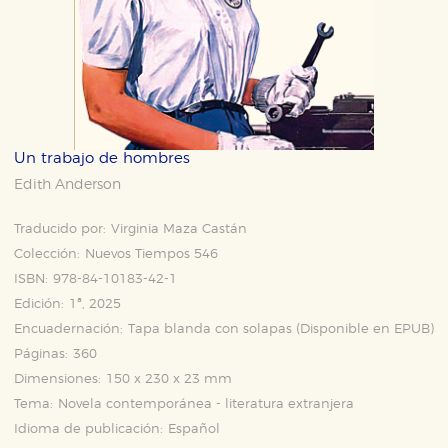
Un trabajo de hombres
Edith Anderson
Traducido por:
Virginia Maza Castán
Colección:
Nuevos Tiempos 546
ISBN:
978-84-10183-42-1
Edición:
1ª, 2025
Encuadernación:
Tapa blanda con solapas (Disponible en
EPUB
)
Páginas:
360
Dimensiones:
150 x 230 x 23 mm
Tema:
Novela contemporánea - literatura extranjera
Idioma de publicación:
Español