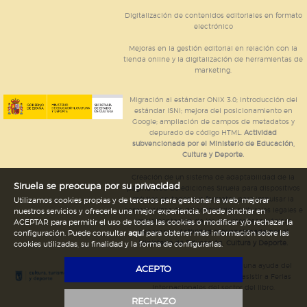
Digitalización de contenidos editoriales en formato
electrónico
Mejoras en la gestión editorial en relación con la
tienda online y la digitalización de herramientas de
marketing.
Migración al estándar ONIX 3.0; introducción del
estándar ISNI; mejora del posicionamiento en
Google; ampliación de campos de metadatos y
depurado de código HTML.
Actividad
subvencionada por el Ministerio de Educación,
Cultura y Deporte.
Creación de un sistema de adaptabilidad de la
Siruela se preocupa por su privacidad
página web de ediciones Siruela para dispositivos
móviles en todos sus formatos para impulsar la
Utilizamos cookies propias y de terceros para gestionar la web, mejorar
comercialización de contenidos culturales legales e
nuestros servicios y ofrecerle una mejor experiencia. Puede pinchar en
implementación de los recursos tecnológicos
ACEPTAR para permitir el uso de todas las cookies o modificar y/o rechazar la
necesarios.
Actividad subvencionada por el
configuración. Puede consultar
aquí
para obtener más información sobre las
Ministerio de Educación, Cultura y Deporte.
cookies utilizadas, su finalidad y la forma de configurarlas.
Ediciones Siruela ha percibido una ayuda del
ACEPTO
Ayuntamiento de Madrid para asistir a Ferias
Internacionales del sector del libro.
RECHAZO