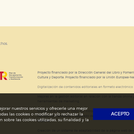
e cookies
chos.
Proyecto financiado por la Dirección General del Libro y Foment
Cultura y Deporte. Proyecto financiado por la Unión Europea-N
Digitalización de contenidos editoriales en formato electrónico
Mejoras en la gestión editorial en relación con la tienda online y
herramientas de marketing.
jorar nuestros servicios y ofrecerle una mejor
Migración al estándar ONIX 3.0; introducción del estándar ISNI
ACEPTO
das las cookies o modificar y/o rechazar la
campos de metadatos y depurado de código HTML.
Actividad s
obre las cookies utilizadas, su finalidad y la
Deporte.
Creación de un sistema de adaptabilidad de la página web de ed