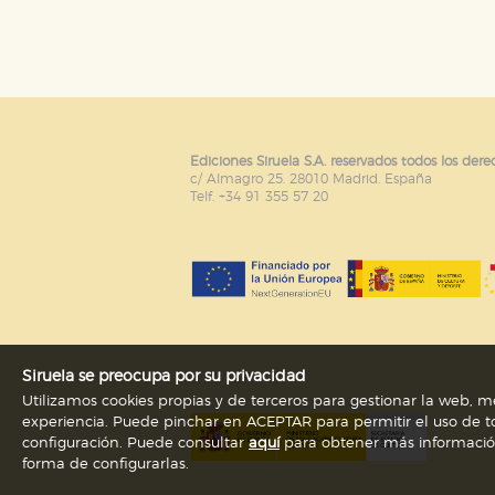
Puede consultar nuestra
política d
Ediciones Siruela S.A. reservados todos los dere
c/ Almagro 25. 28010 Madrid. España
Telf. +34 91 355 57 20
Siruela se preocupa por su privacidad
Utilizamos cookies propias y de terceros para gestionar la web, me
experiencia. Puede pinchar en ACEPTAR para permitir el uso de to
configuración. Puede consultar
aquí
para obtener más información s
forma de configurarlas.