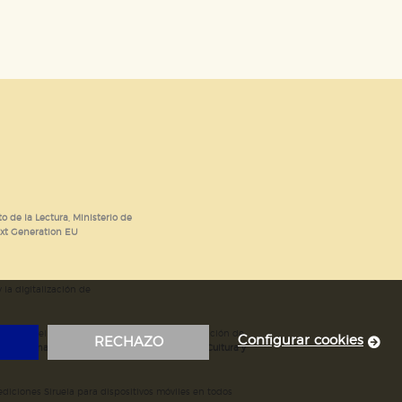
o de la Lectura, Ministerio de
ext Generation EU
 la digitalización de
; mejora del posicionamiento en Google; ampliación de
Configurar cookies
RECHAZO
ubvencionada por el Ministerio de Educación, Cultura y
iciones Siruela para dispositivos móviles en todos