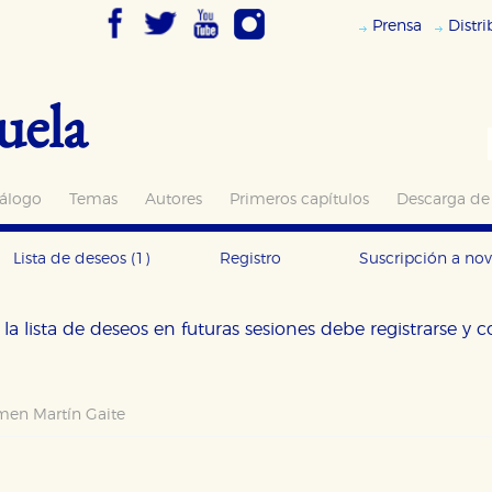
Prensa
Distr
uela
álogo
Temas
Autores
Primeros capítulos
Descarga de
Lista de deseos
(1)
Registro
Suscripción a no
la lista de deseos en futuras sesiones debe registrarse y 
men Martín Gaite
OKIES
HABILITAR T