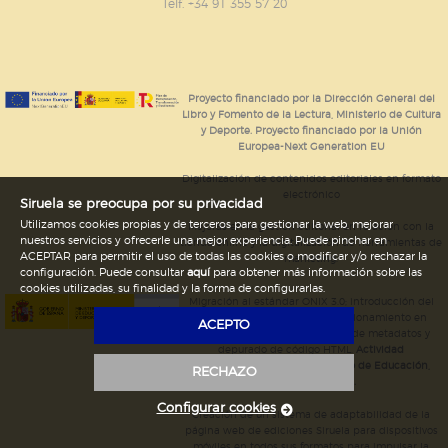
GUARDAR CONFIGURACIÓN
Telf. +34 91 355 57 20
Puede consultar nuestra
política de cookies
Proyecto financiado por la Dirección General del
Libro y Fomento de la Lectura, Ministerio de Cultura
y Deporte. Proyecto financiado por la Unión
Europea-Next Generation EU
Digitalización de contenidos editoriales en formato
electrónico
Siruela se preocupa por su privacidad
Utilizamos cookies propias y de terceros para gestionar la web, mejorar
Mejoras en la gestión editorial en relación con la
nuestros servicios y ofrecerle una mejor experiencia. Puede pinchar en
tienda online y la digitalización de herramientas de
ACEPTAR para permitir el uso de todas las cookies o modificar y/o rechazar la
marketing.
configuración. Puede consultar
aquí
para obtener más información sobre las
cookies utilizadas, su finalidad y la forma de configurarlas.
Migración al estándar ONIX 3.0; introducción del
estándar ISNI; mejora del posicionamiento en
ACEPTO
Google; ampliación de campos de metadatos y
depurado de código HTML.
Actividad
subvencionada por el Ministerio de Educación,
RECHAZO
Cultura y Deporte.
Configurar cookies
Creación de un sistema de adaptabilidad de la
página web de ediciones Siruela para dispositivos
móviles en todos sus formatos para impulsar la