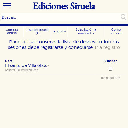
Ediciones Siruela
Suscripción a
Cómo
Compra
Lista de deseos
Registro
online
(1)
novedades
comprar
Para que se conserve la lista de deseos en futuras
sesiones debe registrarse y conectarse.
Ir a registro
Libro
Eliminar
El santo de Villalobos
-
Pascual Martínez
Actualizar
CONFIGURACIÓN DE COOKIES
HABILITAR TODO
RECHAZAR TODO