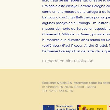
libro trata de las representaciones de lo 
Estas cookies son gestionadas p
otros sitios. No almacenan dir
Prólogo a este ensayo Corrado Bologna com
dispositivo de internet.
como un enamorado de la categoría de lo 
barroco, o con Jurgis Baltrusaitis por su gus
algunos pasajes en el Prólogo— muestran el 
GUARDAR CONFIGURA
museos del norte de Europa, en especial a
Grünewald, Altdorfer o Durero, provocaron 
humanista que durante años reunió en Rom
«epifánicos» (Paul Ricœur, André Chastel, 
Puede consultar nuestra
política d
hermenéutica espiritual del arte, de la que
Cubierta en alta resolución
Ediciones Siruela S.A. reservados todos los dere
c/ Almagro 25. 28010 Madrid. España
Telf. +34 91 355 57 20