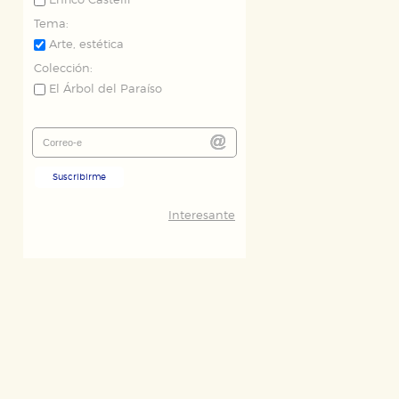
Enrico Castelli
Tema:
Arte, estética
Colección:
El Árbol del Paraíso
ODO
RECHAZAR TODO
Suscribirme
Interesante
desde nuestro sistema. Es posible
n de funcionar correctamente.
nto de nuestro sitio web. Almacenan
nformación es agregada y, por lo