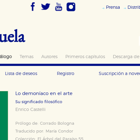
Prensa
Distr
uela
álogo
Temas
Autores
Primeros capítulos
Descarga de
Lista de deseos
Registro
Suscripción a nov
Lo demoníaco en el arte
Su significado filosófico
Enrico Castelli
Prólogo de:
Corrado Bologna
Traducido por:
María Condor
Colección:
El Árbol del Paraíso 55