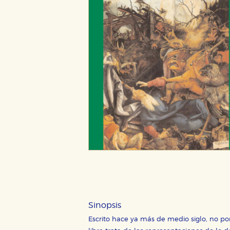
CONFIGURACIÓN DE CO
Cookies necesarias
Estas cookies son necesarias pa
hacerlo desde el navegador, p
Cookies de rendimiento y analí
Estas cookies se utilizan para
configuraciones de servicios p
tanto, es anónima.
Sinopsis
Escrito hace ya más de medio siglo, no po
Cookies de publicidad y redes 