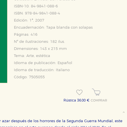
ISBN-10:
84-9841-088-6
ISBN:
978-84-9841-088-4
Edición:
1ª, 2007
Encuadernación:
Tapa blanda con solapas
Páginas:
416
Nº de ilustraciones:
182 ilus.
Dimensiones:
143 x 215 mm
OKIES
HABILITAR T
Tema:
Arte, estética
Idioma de publicación:
Español
Idioma de traducción:
Italiano
Código:
7505055
ra que nuestro sitio web funcione y no es posible deshabilitarlas 
ero en ese caso es posible que algunas áreas de nuestra web deje
ticas
Rústica 36,00 €
COMPRAR
 mejorar su experiencia de navegación y optimizar el funcionamie
ara que no tenga que reconfigurarlos cada vez que nos visita. La i
r azar después de los horrores de la Segunda Guerra Mundial, este
sociales