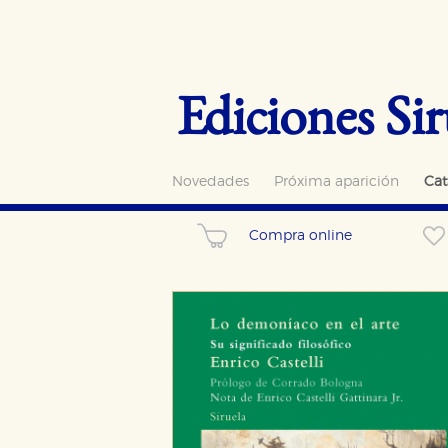
Ediciones Sir
Novedades
Próxima aparición
Cat
Compra online