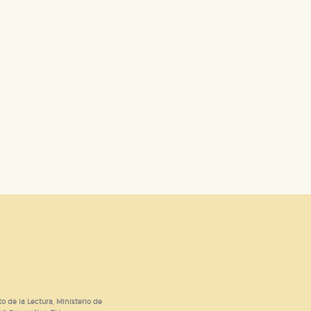
dad relevante para sus intereses en
ación única de su navegador y
o de la Lectura, Ministerio de