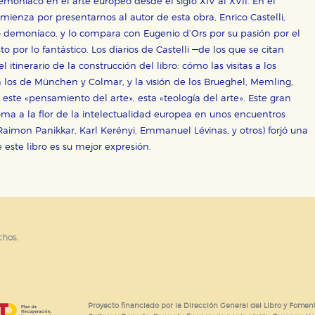
demoníaco en el arte europeo desde el siglo XIV al XVII. En el
or nuestros socios publicitarios y se utilizan para mostrar publici
ectamente información personal sino que se basan en la identific
ienza por presentarnos al autor de esta obra, Enrico Castelli,
demoníaco, y lo compara con Eugenio d’Ors por su pasión por el
to por lo fantástico. Los diarios de Castelli —de los que se citan
itinerario de la construcción del libro: cómo las visitas a los
CIÓN
 los de München y Colmar, y la visión de los Brueghel, Memling,
este «pensamiento del arte», esta «teología del arte». Este gran
a a la flor de la intelectualidad europea en unos encuentros
Raimon Panikkar, Karl Kerényi, Emmanuel Lévinas, y otros) forjó una
e cookies
 este libro es su mejor expresión.
chos.
Proyecto financiado por la Dirección General del Libro y Foment