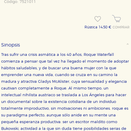
Código:
7521011
Rústica 14,50 €
COMPRAR
CONFIGURACIÓN DE COOKIES
Sinopsis
Tras sufrir una crisis asmática a los 40 años, Roque Waterfall
HABILITAR TODO
RECHAZAR TODO
comienza a pensar que tal vez ha llegado el momento de adoptar
hábitos saludables, y de buscar una buena mujer con la que
emprender una nueva vida, cuando se cruza en su camino la
Cookies necesarias
madura y atractiva Gladys McAlister, cuya sensualidad y elegancia
Estas cookies son necesarias para que nuestro sitio
cautivan completamente a Roque. Al mismo tiempo, un
web funcione y no es posible deshabilitarlas desde
intelectual nihilista austriaco se traslada a Los Ángeles para hacer
nuestro sistema. Es posible hacerlo desde el
navegador, pero en ese caso es posible que algunas
un documental sobre la existencia cotidiana de un individuo
áreas de nuestra web dejen de funcionar
totalmente improductivo, sin motivaciones ni ambiciones. roque es
correctamente.
su paradigma perfecto, aunque sólo anide en su mente una
Cookies de rendimiento y analíticas
pequeña esperanza productiva: ser un escritor maldito como
Estas cookies se utilizan para mejorar su experiencia
de navegación y optimizar el funcionamiento de
Bukowski, actividad a la que sin duda tiene posibilidades serias de