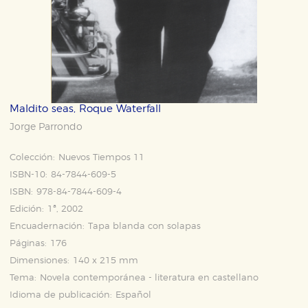
Maldito seas, Roque Waterfall
Jorge Parrondo
Colección:
Nuevos Tiempos 11
ISBN-10:
84-7844-609-5
ISBN:
978-84-7844-609-4
Edición:
1ª, 2002
Encuadernación:
Tapa blanda con solapas
Páginas:
176
Dimensiones:
140 x 215 mm
Tema:
Novela contemporánea - literatura en castellano
Idioma de publicación:
Español