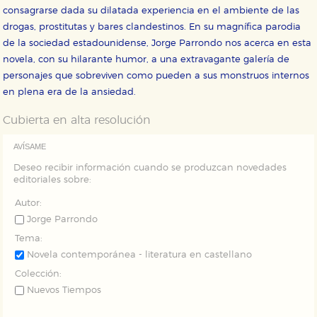
nuestro sitio web. Almacenan configuraciones de
consagrarse dada su dilatada experiencia en el ambiente de las
servicios para que no tenga que reconfigurarlos cada
vez que nos visita. La información es agregada y, por lo
drogas, prostitutas y bares clandestinos. En su magnífica parodia
tanto, es anónima.
de la sociedad estadounidense, Jorge Parrondo nos acerca en esta
Cookies de publicidad y redes sociales
novela, con su hilarante humor, a una extravagante galería de
Estas cookies son gestionadas por nuestros socios
personajes que sobreviven como pueden a sus monstruos internos
publicitarios y se utilizan para mostrar publicidad
relevante para sus intereses en otros sitios. No
en plena era de la ansiedad.
almacenan directamente información personal sino
que se basan en la identificación única de su
Cubierta en alta resolución
navegador y dispositivo de internet.
AVÍSAME
GUARDAR CONFIGURACIÓN
Deseo recibir información cuando se produzcan novedades
editoriales sobre:
Autor:
Jorge Parrondo
Puede consultar nuestra
política de cookies
Tema:
Novela contemporánea - literatura en castellano
Colección:
Nuevos Tiempos