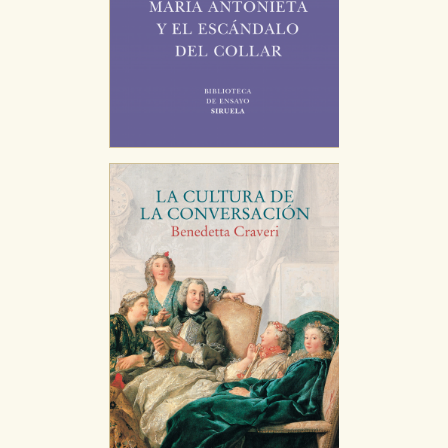
Cookies de rendimiento y analíticas
Estas cookies se utilizan para mejorar su experiencia
de navegación y optimizar el funcionamiento de
nuestro sitio web. Almacenan configuraciones de
servicios para que no tenga que reconfigurarlos cada
vez que nos visita. La información es agregada y, por lo
tanto, es anónima.
Cookies de publicidad y redes sociales
Estas cookies son gestionadas por nuestros socios
publicitarios y se utilizan para mostrar publicidad
relevante para sus intereses en otros sitios. No
almacenan directamente información personal sino
que se basan en la identificación única de su
navegador y dispositivo de internet.
GUARDAR CONFIGURACIÓN
Puede consultar nuestra
política de cookies