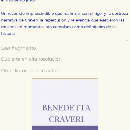
el momento justo.
Un recorrido imprescindible que reafirma, con el rigor y la destreza
narrativa de Craveri, la repercusión y relevancia que ejercieron las
mujeres en momentos tan convulsos como definitorios de la
historia.
Leer fragmento
Cubierta en alta resolución
CONFIGURACIÓN DE COOKIES
Otros libros de este autor:
HABILITAR TODO
RECHAZAR TODO
Cookies necesarias
Estas cookies son necesarias para que nuestro sitio
web funcione y no es posible deshabilitarlas desde
nuestro sistema. Es posible hacerlo desde el
navegador, pero en ese caso es posible que algunas
áreas de nuestra web dejen de funcionar
correctamente.