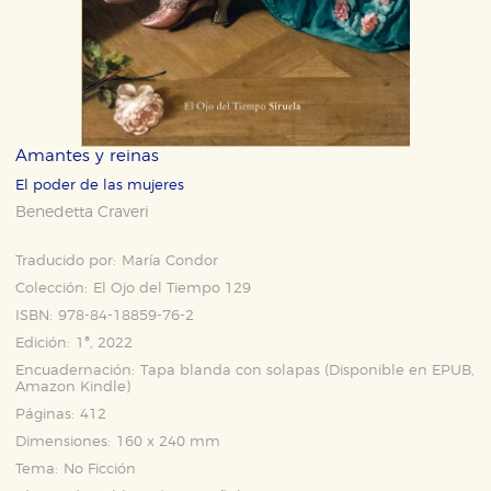
Amantes y reinas
El poder de las mujeres
Benedetta Craveri
Traducido por:
María Condor
Colección:
El Ojo del Tiempo 129
ISBN:
978-84-18859-76-2
Edición:
1ª, 2022
Encuadernación:
Tapa blanda con solapas (Disponible en
EPUB
,
Amazon Kindle
)
Páginas:
412
Dimensiones:
160 x 240 mm
Tema:
No Ficción