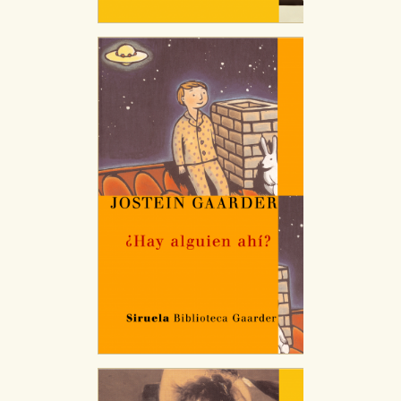
CONFIGURACIÓN DE COOKIES
HABILITAR TODO
RECHAZAR TODO
Cookies necesarias
Estas cookies son necesarias para que nuestro sitio
web funcione y no es posible deshabilitarlas desde
nuestro sistema. Es posible hacerlo desde el
navegador, pero en ese caso es posible que algunas
áreas de nuestra web dejen de funcionar
correctamente.
Cookies de rendimiento y analíticas
Estas cookies se utilizan para mejorar su experiencia
de navegación y optimizar el funcionamiento de
nuestro sitio web. Almacenan configuraciones de
servicios para que no tenga que reconfigurarlos cada
vez que nos visita. La información es agregada y, por lo
tanto, es anónima.
Cookies de publicidad y redes sociales
Estas cookies son gestionadas por nuestros socios
publicitarios y se utilizan para mostrar publicidad
relevante para sus intereses en otros sitios. No
almacenan directamente información personal sino