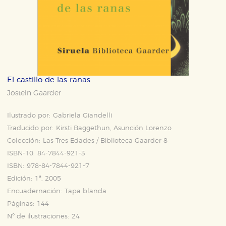
El castillo de las ranas
Jostein Gaarder
Ilustrado por:
Gabriela Giandelli
Traducido por:
Kirsti Baggethun, Asunción Lorenzo
Colección:
Las Tres Edades / Biblioteca Gaarder 8
ISBN-10:
84-7844-921-3
ISBN:
978-84-7844-921-7
Edición:
1ª, 2005
Encuadernación:
Tapa blanda
Páginas:
144
Nº de ilustraciones:
24