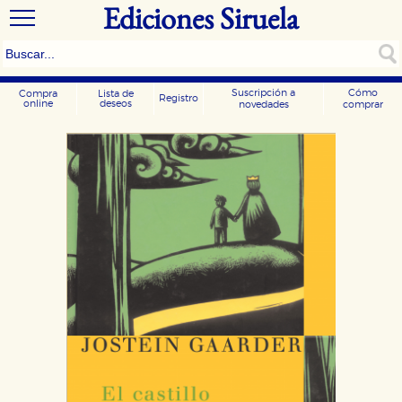
Ediciones Siruela
Suscripción a
Cómo
Compra
Lista de
Registro
online
deseos
novedades
comprar