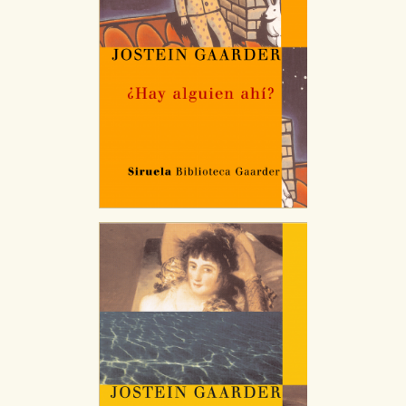
servicios para que no tenga que reconfigurarlos cada
vez que nos visita. La información es agregada y, por lo
tanto, es anónima.
Cookies de publicidad y redes sociales
Estas cookies son gestionadas por nuestros socios
publicitarios y se utilizan para mostrar publicidad
relevante para sus intereses en otros sitios. No
almacenan directamente información personal sino
que se basan en la identificación única de su
navegador y dispositivo de internet.
GUARDAR CONFIGURACIÓN
Puede consultar nuestra
política de cookies