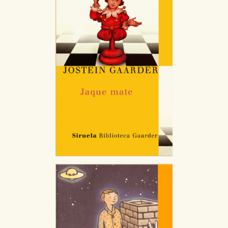
CONFIGURACIÓN DE COOKIES
HABILITAR TODO
RECHAZAR TODO
Cookies necesarias
Estas cookies son necesarias para que nuestro sitio
web funcione y no es posible deshabilitarlas desde
nuestro sistema. Es posible hacerlo desde el
navegador, pero en ese caso es posible que algunas
áreas de nuestra web dejen de funcionar
correctamente.
Cookies de rendimiento y analíticas
Estas cookies se utilizan para mejorar su experiencia
de navegación y optimizar el funcionamiento de
nuestro sitio web. Almacenan configuraciones de