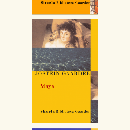
nuestro sistema. Es posible hacerlo desde el
navegador, pero en ese caso es posible que algunas
áreas de nuestra web dejen de funcionar
correctamente.
Cookies de rendimiento y analíticas
Estas cookies se utilizan para mejorar su experiencia
de navegación y optimizar el funcionamiento de
nuestro sitio web. Almacenan configuraciones de
servicios para que no tenga que reconfigurarlos cada
vez que nos visita. La información es agregada y, por lo
tanto, es anónima.
Cookies de publicidad y redes sociales
Estas cookies son gestionadas por nuestros socios
publicitarios y se utilizan para mostrar publicidad
relevante para sus intereses en otros sitios. No
almacenan directamente información personal sino
que se basan en la identificación única de su
navegador y dispositivo de internet.
GUARDAR CONFIGURACIÓN
Puede consultar nuestra
política de cookies