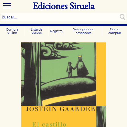
Ediciones Siruela
Suscripción a
Cómo
Compra
Lista de
Registro
online
deseos
novedades
comprar