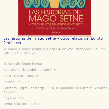
Las historias del mago Setne y otros relatos del Egipto
fantástico
Plutarco
Horace Walpole
Edgar Allan Poe
Théophile Gautier
,
,
,
,
Arthur Conan Doyle
Edición de:
Roger Fortea
Colección:
Libros del Tiempo 415
ISBN:
978-84-19553-91-1
Edición:
1ª, 2023
Formato:
Digital: descarga, EPUB (Disponible en
Cartoné
,
Amazon
Kindle
)
Páginas:
420
Tema:
Clásicos - cuentos