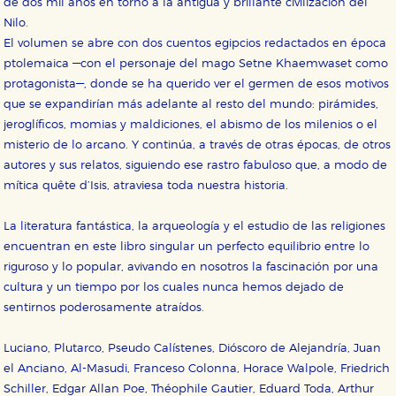
de dos mil años en torno a la antigua y brillante civilización del
Nilo.
El volumen se abre con dos cuentos egipcios redactados en época
ptolemaica —con el personaje del mago Setne Khaemwaset como
protagonista—, donde se ha querido ver el germen de esos motivos
que se expandirían más adelante al resto del mundo: pirámides,
jeroglíficos, momias y maldiciones, el abismo de los milenios o el
misterio de lo arcano. Y continúa, a través de otras épocas, de otros
autores y sus relatos, siguiendo ese rastro fabuloso que, a modo de
mítica quête d’Isis, atraviesa toda nuestra historia.
La literatura fantástica, la arqueología y el estudio de las religiones
encuentran en este libro singular un perfecto equilibrio entre lo
riguroso y lo popular, avivando en nosotros la fascinación por una
cultura y un tiempo por los cuales nunca hemos dejado de
sentirnos poderosamente atraídos.
Luciano, Plutarco, Pseudo Calístenes, Dióscoro de Alejandría, Juan
el Anciano, Al-Masudi, Franceso Colonna, Horace Walpole, Friedrich
Schiller, Edgar Allan Poe, Théophile Gautier, Eduard Toda, Arthur