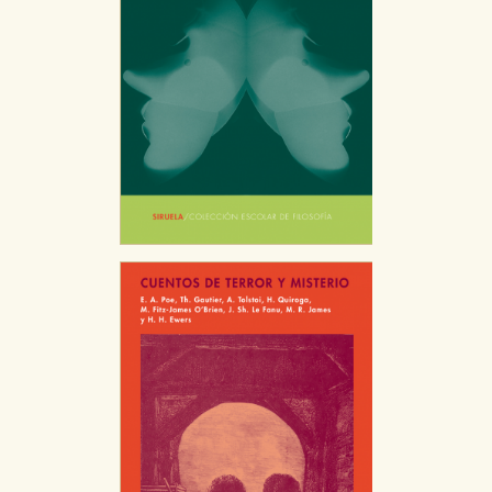
CONFIGURACIÓN DE COOKIES
HABILITAR TODO
RECHAZAR TODO
Cookies necesarias
Estas cookies son necesarias para que nuestro sitio
web funcione y no es posible deshabilitarlas desde
nuestro sistema. Es posible hacerlo desde el
navegador, pero en ese caso es posible que algunas
áreas de nuestra web dejen de funcionar
correctamente.
Cookies de rendimiento y analíticas
Estas cookies se utilizan para mejorar su experiencia
de navegación y optimizar el funcionamiento de
nuestro sitio web. Almacenan configuraciones de
servicios para que no tenga que reconfigurarlos cada
vez que nos visita. La información es agregada y, por lo
tanto, es anónima.
Cookies de publicidad y redes sociales