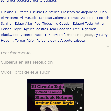
sentirnos poderosamente atraídos.
Luciano, Plutarco, Pseudo Calístenes, Dióscoro de Alejandría, Juan
el Anciano, Al-Masudi, Franceso Colonna, Horace Walpole, Friedrich
Schiller, Edgar Allan Poe, Théophile Gautier, Eduard Toda, Arthur
Conan Doyle, Apeles Mestres, Ada Goodrich-Free, Algernon
Blackwood, Vicente Risco, H. P. Lovecraft
mens nba jerseys
y Harry
Houdini, Tomàs Rúfol, Rafael Llopis y Alberto Laiseca.
Leer fragmento
Cubierta en alta resolución
Otros libros de este autor: