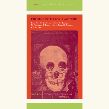
Estas cookies son necesarias para que nuestro sitio
web funcione y no es posible deshabilitarlas desde
nuestro sistema. Es posible hacerlo desde el
navegador, pero en ese caso es posible que algunas
áreas de nuestra web dejen de funcionar
correctamente.
Cookies de rendimiento y analíticas
Estas cookies se utilizan para mejorar su experiencia
de navegación y optimizar el funcionamiento de
nuestro sitio web. Almacenan configuraciones de
servicios para que no tenga que reconfigurarlos cada
vez que nos visita. La información es agregada y, por lo
tanto, es anónima.
Cookies de publicidad y redes sociales
Estas cookies son gestionadas por nuestros socios
publicitarios y se utilizan para mostrar publicidad
relevante para sus intereses en otros sitios. No
almacenan directamente información personal sino
que se basan en la identificación única de su
navegador y dispositivo de internet.
GUARDAR CONFIGURACIÓN