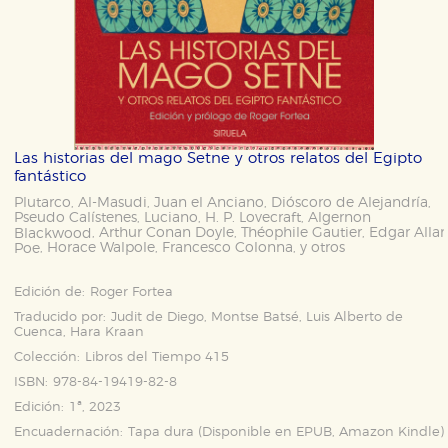
Las historias del mago Setne y otros relatos del Egipto
fantástico
Plutarco
Al-Masudi
Juan el Anciano
Dióscoro de Alejandría
,
,
,
,
Pseudo Calístenes
Luciano
H. P. Lovecraft
Algernon
,
,
,
Arthur Conan Doyle
Théophile Gautier
Edgar Alla
Blackwood
,
,
,
Horace Walpole
Francesco Colonna
y otros
Poe
,
,
,
Edición de:
Roger Fortea
Traducido por:
Judit de Diego, Montse Batsé, Luis Alberto de
Cuenca, Hara Kraan
Colección:
Libros del Tiempo 415
ISBN:
978-84-19419-82-8
Edición:
1ª, 2023
Encuadernación:
Tapa dura (Disponible en
EPUB
,
Amazon Kindle
)