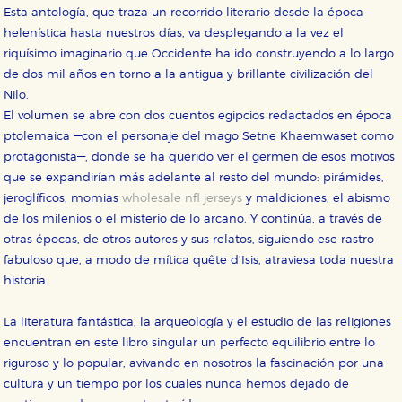
Esta antología, que traza un recorrido literario desde la época
helenística hasta nuestros días, va desplegando a la vez el
riquísimo imaginario que Occidente ha ido construyendo a lo largo
de dos mil años en torno a la antigua y brillante civilización del
Nilo.
El volumen se abre con dos cuentos egipcios redactados en época
ptolemaica —con el personaje del mago Setne Khaemwaset como
protagonista—, donde se ha querido ver el germen de esos motivos
que se expandirían más adelante al resto del mundo: pirámides,
jeroglíficos, momias
wholesale nfl jerseys
y maldiciones, el abismo
de los milenios o el misterio de lo arcano. Y continúa, a través de
otras épocas, de otros autores y sus relatos, siguiendo ese rastro
fabuloso que, a modo de mítica quête d’Isis, atraviesa toda nuestra
historia.
La literatura fantástica, la arqueología y el estudio de las religiones
encuentran en este libro singular un perfecto equilibrio entre lo
riguroso y lo popular, avivando en nosotros la fascinación por una
cultura y un tiempo por los cuales nunca hemos dejado de