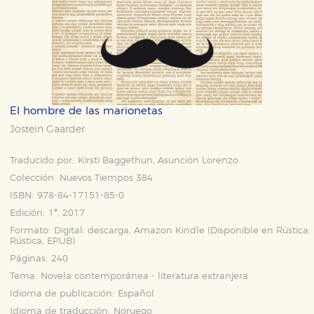
El hombre de las marionetas
Jostein Gaarder
Traducido por:
Kirsti Baggethun, Asunción Lorenzo
Colección:
Nuevos Tiempos 384
ISBN:
978-84-17151-85-0
Edición:
1ª, 2017
Formato:
Digital: descarga, Amazon Kindle (Disponible en
Rústica
,
Rústica
,
EPUB
)
Páginas:
240
Tema:
Novela contemporánea - literatura extranjera
Idioma de publicación:
Español
Idioma de traducción:
Noruego