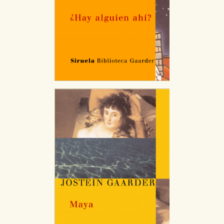
tanto, es anónima.
Cookies de publicidad y redes sociales
Estas cookies son gestionadas por nuestros socios
publicitarios y se utilizan para mostrar publicidad
relevante para sus intereses en otros sitios. No
almacenan directamente información personal sino
que se basan en la identificación única de su
navegador y dispositivo de internet.
GUARDAR CONFIGURACIÓN
Puede consultar nuestra
política de cookies