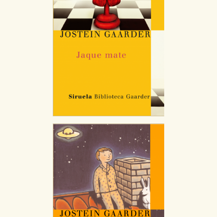
CONFIGURACIÓN DE COOKIES
HABILITAR TODO
RECHAZAR TODO
Cookies necesarias
Estas cookies son necesarias para que nuestro sitio
web funcione y no es posible deshabilitarlas desde
nuestro sistema. Es posible hacerlo desde el
navegador, pero en ese caso es posible que algunas
áreas de nuestra web dejen de funcionar
correctamente.
Cookies de rendimiento y analíticas
Estas cookies se utilizan para mejorar su experiencia
de navegación y optimizar el funcionamiento de
nuestro sitio web. Almacenan configuraciones de
servicios para que no tenga que reconfigurarlos cada
vez que nos visita. La información es agregada y, por lo