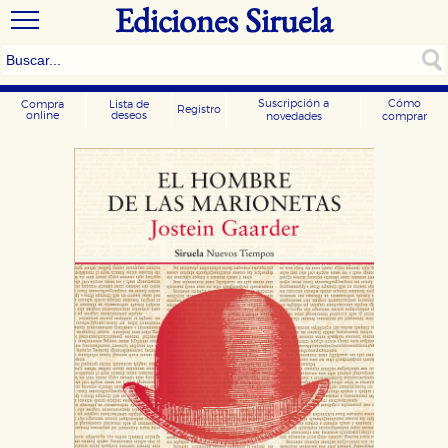
Ediciones Siruela
Suscripción a
Cómo
Compra
Lista de
Registro
online
deseos
novedades
comprar