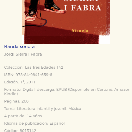
Banda sonora
Jordi Sierra i Fabra
Colección:
Las Tres Edades 142
ISBN:
978-84-9841-659-6
Edición:
1ª, 2011
Formato:
Digital: descarga, EPUB (Disponible en
Cartoné
,
Amazon
Kindle
)
Páginas:
260
Tema:
Literatura infantil y juvenil, Música
A partir de:
14 años
Idioma de publicación:
Español
Código:
8013142