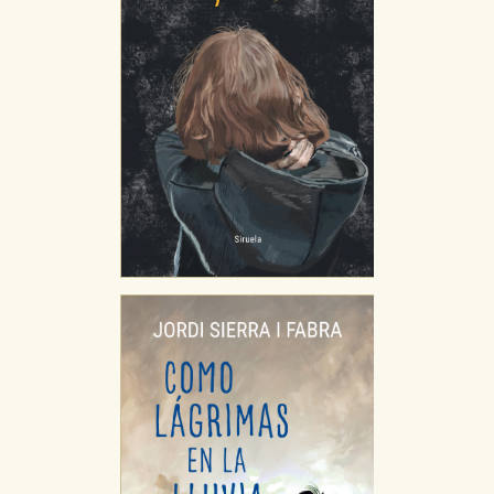
CONFIGURACIÓN DE COOKIES
HABILITAR TODO
RECHAZAR TODO
Cookies necesarias
Estas cookies son necesarias para que nuestro sitio
web funcione y no es posible deshabilitarlas desde
nuestro sistema. Es posible hacerlo desde el
navegador, pero en ese caso es posible que algunas
áreas de nuestra web dejen de funcionar
correctamente.
Cookies de rendimiento y analíticas
Estas cookies se utilizan para mejorar su experiencia
de navegación y optimizar el funcionamiento de
nuestro sitio web. Almacenan configuraciones de
servicios para que no tenga que reconfigurarlos cada
vez que nos visita. La información es agregada y, por lo
tanto, es anónima.