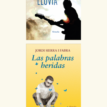
Cookies de publicidad y redes sociales
Estas cookies son gestionadas por nuestros socios
publicitarios y se utilizan para mostrar publicidad
relevante para sus intereses en otros sitios. No
almacenan directamente información personal sino
que se basan en la identificación única de su
navegador y dispositivo de internet.
GUARDAR CONFIGURACIÓN
Puede consultar nuestra
política de cookies