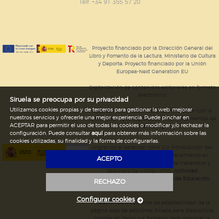
GUARDAR CONFIGURACIÓN
Telf. +34 91 355 57 20
Puede consultar nuestra
política de cookies
Proyecto financiado por la Dirección General del
Libro y Fomento de la Lectura, Ministerio de Cultura
y Deporte. Proyecto financiado por la Unión
Europea-Next Generation EU
Digitalización de contenidos editoriales en formato
electrónico
Siruela se preocupa por su privacidad
Utilizamos cookies propias y de terceros para gestionar la web, mejorar
Mejoras en la gestión editorial en relación con la
nuestros servicios y ofrecerle una mejor experiencia. Puede pinchar en
tienda online y la digitalización de herramientas de
ACEPTAR para permitir el uso de todas las cookies o modificar y/o rechazar la
marketing.
configuración. Puede consultar
aquí
para obtener más información sobre las
cookies utilizadas, su finalidad y la forma de configurarlas.
Migración al estándar ONIX 3.0; introducción del
estándar ISNI; mejora del posicionamiento en
ACEPTO
Google; ampliación de campos de metadatos y
depurado de código HTML.
Actividad
subvencionada por el Ministerio de Educación,
RECHAZO
Cultura y Deporte.
Configurar cookies
Creación de un sistema de adaptabilidad de la
página web de ediciones Siruela para dispositivos
móviles en todos sus formatos para impulsar la