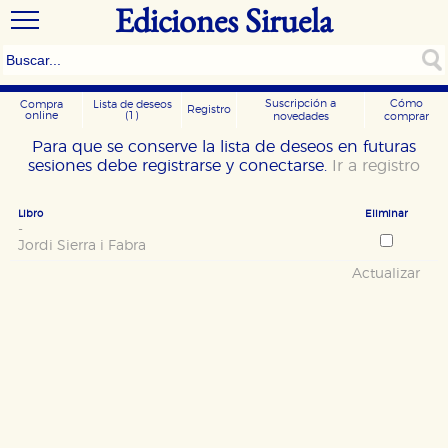
Ediciones Siruela
Suscripción a
Cómo
Compra
Lista de deseos
Registro
online
(1)
novedades
comprar
Para que se conserve la lista de deseos en futuras
sesiones debe registrarse y conectarse.
Ir a registro
Libro
Eliminar
-
Jordi Sierra i Fabra
Actualizar
CONFIGURACIÓN DE COOKIES
HABILITAR TODO
RECHAZAR TODO