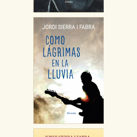
HABILITAR TODO
RECHAZAR TODO
Cookies necesarias
Estas cookies son necesarias para que nuestro sitio
web funcione y no es posible deshabilitarlas desde
nuestro sistema. Es posible hacerlo desde el
navegador, pero en ese caso es posible que algunas
áreas de nuestra web dejen de funcionar
correctamente.
Cookies de rendimiento y analíticas
Estas cookies se utilizan para mejorar su experiencia
de navegación y optimizar el funcionamiento de
nuestro sitio web. Almacenan configuraciones de
servicios para que no tenga que reconfigurarlos cada
vez que nos visita. La información es agregada y, por lo
tanto, es anónima.
Cookies de publicidad y redes sociales
Estas cookies son gestionadas por nuestros socios
publicitarios y se utilizan para mostrar publicidad
relevante para sus intereses en otros sitios. No
almacenan directamente información personal sino
que se basan en la identificación única de su
navegador y dispositivo de internet.