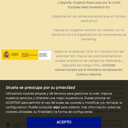
y Deporte. Proyecto financiado por la Unión
Europea-Next Generation EU
Digitalización de contenidos editoriales en formato
electrónico
Mejoras en la gestión editorial en relación con la
tienda online y la digitalización de herramientas de
marketing.
Migración al estándar ONIX 3.0; introducción del
estándar ISNI; mejora del posicionamiento en
Google; ampliación de campos de metadatos y
depurado de código HTML.
Actividad
subvencionada por el Ministerio de Educación,
Cultura y Deporte.
Creación de un sistema de adaptabilidad de la
Siruela se preocupa por su privacidad
página web de ediciones Siruela para dispositivos
móviles en todos sus formatos para impulsar la
Utilizamos cookies propias y de terceros para gestionar la web, mejorar
comercialización de contenidos culturales legales e
nuestros servicios y ofrecerle una mejor experiencia. Puede pinchar en
implementación de los recursos tecnológicos
ACEPTAR para permitir el uso de todas las cookies o modificar y/o rechazar la
necesarios.
Actividad subvencionada por el
configuración. Puede consultar
aquí
para obtener más información sobre las
Ministerio de Educación, Cultura y Deporte.
cookies utilizadas, su finalidad y la forma de configurarlas.
Ediciones Siruela ha percibido una ayuda del
ACEPTO
Ayuntamiento de Madrid para asistir a Ferias