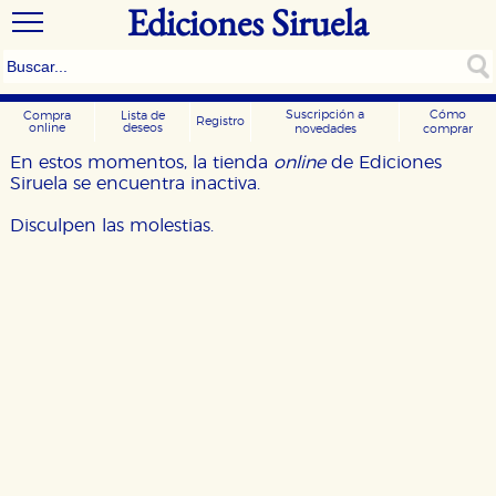
Ediciones Siruela
Suscripción a
Cómo
Compra
Lista de
Registro
online
deseos
novedades
comprar
En estos momentos, la tienda
online
de Ediciones
Siruela se encuentra inactiva.
Disculpen las molestias.
CONFIGURACIÓN DE COOKIES
HABILITAR TODO
RECHAZAR TODO