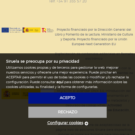
GUARDAR CONFIGURACIÓN
Telf. +34 91 355 57 20
Puede consultar nuestra
política de cookies
Proyecto financiado por la Dirección General del
Libro y Fomento de la Lectura, Ministerio de Cultura
y Deporte. Proyecto financiado por la Unión
Europea-Next Generation EU
Digitalización de contenidos editoriales en formato
electrónico
Siruela se preocupa por su privacidad
Utilizamos cookies propias y de terceros para gestionar la web, mejorar
Mejoras en la gestión editorial en relación con la
nuestros servicios y ofrecerle una mejor experiencia. Puede pinchar en
tienda online y la digitalización de herramientas de
ACEPTAR para permitir el uso de todas las cookies o modificar y/o rechazar la
marketing.
configuración. Puede consultar
aquí
para obtener más información sobre las
cookies utilizadas, su finalidad y la forma de configurarlas.
Migración al estándar ONIX 3.0; introducción del
estándar ISNI; mejora del posicionamiento en
ACEPTO
Google; ampliación de campos de metadatos y
depurado de código HTML.
Actividad
subvencionada por el Ministerio de Educación,
RECHAZO
Cultura y Deporte.
Configurar cookies
Creación de un sistema de adaptabilidad de la
página web de ediciones Siruela para dispositivos
móviles en todos sus formatos para impulsar la