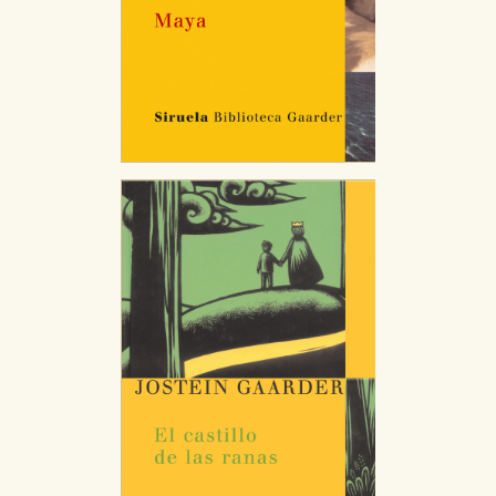
Cookies necesarias
Estas cookies son necesarias para que nuestro sitio
web funcione y no es posible deshabilitarlas desde
nuestro sistema. Es posible hacerlo desde el
navegador, pero en ese caso es posible que algunas
áreas de nuestra web dejen de funcionar
correctamente.
Cookies de rendimiento y analíticas
Estas cookies se utilizan para mejorar su experiencia
de navegación y optimizar el funcionamiento de
nuestro sitio web. Almacenan configuraciones de
servicios para que no tenga que reconfigurarlos cada
vez que nos visita. La información es agregada y, por lo
tanto, es anónima.
Cookies de publicidad y redes sociales
Estas cookies son gestionadas por nuestros socios
publicitarios y se utilizan para mostrar publicidad
relevante para sus intereses en otros sitios. No
almacenan directamente información personal sino
que se basan en la identificación única de su
navegador y dispositivo de internet.
GUARDAR CONFIGURACIÓN