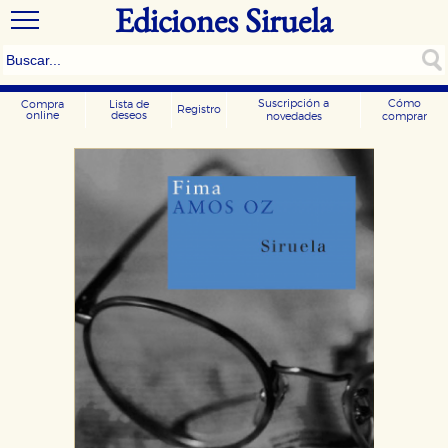
Ediciones Siruela
Suscripción a
Cómo
Compra
Lista de
Registro
online
deseos
novedades
comprar