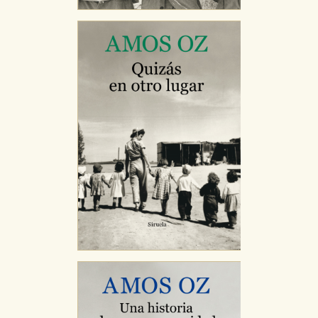
Cookies necesarias
Estas cookies son necesarias para que nuestro sitio
web funcione y no es posible deshabilitarlas desde
nuestro sistema. Es posible hacerlo desde el
navegador, pero en ese caso es posible que algunas
áreas de nuestra web dejen de funcionar
correctamente.
Cookies de rendimiento y analíticas
Estas cookies se utilizan para mejorar su experiencia
de navegación y optimizar el funcionamiento de
nuestro sitio web. Almacenan configuraciones de
servicios para que no tenga que reconfigurarlos cada
vez que nos visita. La información es agregada y, por lo
tanto, es anónima.
Cookies de publicidad y redes sociales
Estas cookies son gestionadas por nuestros socios
publicitarios y se utilizan para mostrar publicidad
relevante para sus intereses en otros sitios. No
almacenan directamente información personal sino
que se basan en la identificación única de su
navegador y dispositivo de internet.
GUARDAR CONFIGURACIÓN