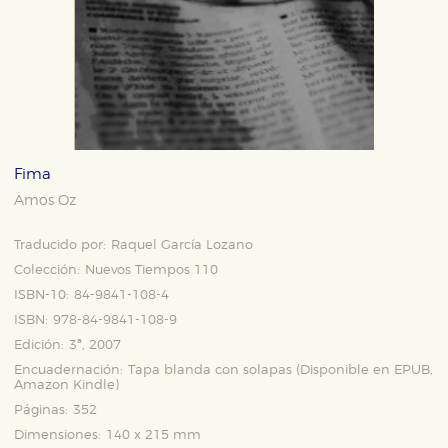
Fima
Amos Oz
Traducido por:
Raquel García Lozano
Colección:
Nuevos Tiempos 110
ISBN-10:
84-9841-108-4
ISBN:
978-84-9841-108-9
Edición:
3ª, 2007
Encuadernación:
Tapa blanda con solapas (Disponible en
EPUB
,
Amazon Kindle
)
Páginas:
352
Dimensiones:
140 x 215 mm