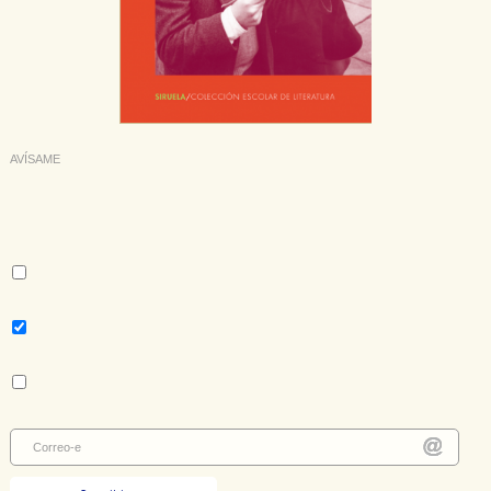
AVÍSAME
Deseo recibir información cuando se produzcan novedades
editoriales sobre:
Autor:
Amos Oz
Tema:
Novela contemporánea - literatura extranjera
Colección:
Nuevos Tiempos