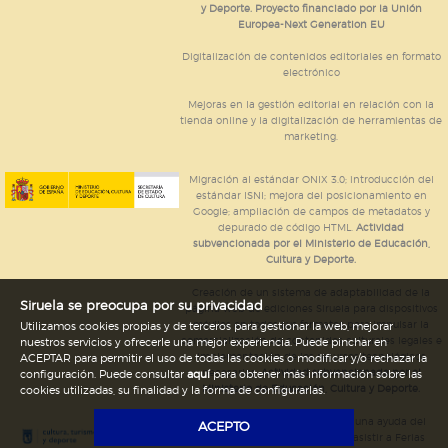
y Deporte. Proyecto financiado por la Unión
Europea-Next Generation EU
Digitalización de contenidos editoriales en formato
electrónico
Mejoras en la gestión editorial en relación con la
tienda online y la digitalización de herramientas de
marketing.
Migración al estándar ONIX 3.0; introducción del
estándar ISNI; mejora del posicionamiento en
Google; ampliación de campos de metadatos y
depurado de código HTML.
Actividad
subvencionada por el Ministerio de Educación,
Cultura y Deporte.
Creación de un sistema de adaptabilidad de la
Siruela se preocupa por su privacidad
página web de ediciones Siruela para dispositivos
móviles en todos sus formatos para impulsar la
Utilizamos cookies propias y de terceros para gestionar la web, mejorar
comercialización de contenidos culturales legales e
nuestros servicios y ofrecerle una mejor experiencia. Puede pinchar en
implementación de los recursos tecnológicos
ACEPTAR para permitir el uso de todas las cookies o modificar y/o rechazar la
necesarios.
Actividad subvencionada por el
configuración. Puede consultar
aquí
para obtener más información sobre las
Ministerio de Educación, Cultura y Deporte.
cookies utilizadas, su finalidad y la forma de configurarlas.
Ediciones Siruela ha percibido una ayuda del
ACEPTO
Ayuntamiento de Madrid para asistir a Ferias