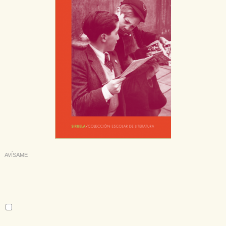
AVÍSAME
Deseo recibir información cuando se produzcan novedades
editoriales sobre:
Autor:
Amos Oz
Tema: