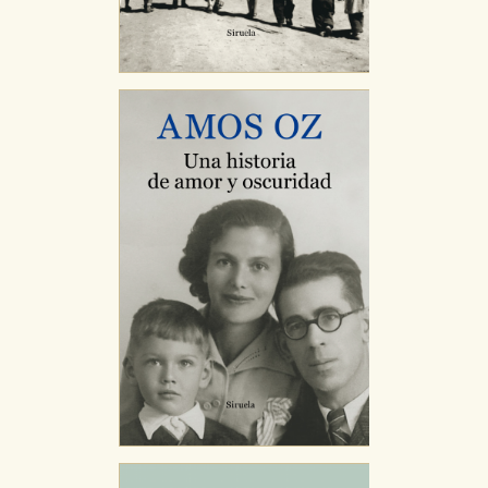
Estas cookies se utilizan para mejorar su experiencia
de navegación y optimizar el funcionamiento de
nuestro sitio web. Almacenan configuraciones de
servicios para que no tenga que reconfigurarlos cada
vez que nos visita. La información es agregada y, por lo
tanto, es anónima.
Cookies de publicidad y redes sociales
Estas cookies son gestionadas por nuestros socios
publicitarios y se utilizan para mostrar publicidad
relevante para sus intereses en otros sitios. No
almacenan directamente información personal sino
que se basan en la identificación única de su
navegador y dispositivo de internet.
GUARDAR CONFIGURACIÓN
Puede consultar nuestra
política de cookies