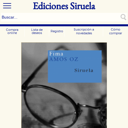
Ediciones Siruela
Suscripción a
Cómo
Compra
Lista de
Registro
online
deseos
novedades
comprar