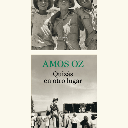
CONFIGURACIÓN DE COOKIES
HABILITAR TODO
RECHAZAR TODO
Cookies necesarias
Estas cookies son necesarias para que nuestro sitio
web funcione y no es posible deshabilitarlas desde
nuestro sistema. Es posible hacerlo desde el
navegador, pero en ese caso es posible que algunas
áreas de nuestra web dejen de funcionar
correctamente.
Cookies de rendimiento y analíticas