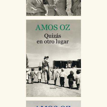
Cookies necesarias
Estas cookies son necesarias para que nuestro sitio
web funcione y no es posible deshabilitarlas desde
nuestro sistema. Es posible hacerlo desde el
navegador, pero en ese caso es posible que algunas
áreas de nuestra web dejen de funcionar
correctamente.
Cookies de rendimiento y analíticas
Estas cookies se utilizan para mejorar su experiencia
de navegación y optimizar el funcionamiento de
nuestro sitio web. Almacenan configuraciones de
servicios para que no tenga que reconfigurarlos cada
vez que nos visita. La información es agregada y, por lo
tanto, es anónima.
Cookies de publicidad y redes sociales
Estas cookies son gestionadas por nuestros socios
publicitarios y se utilizan para mostrar publicidad
relevante para sus intereses en otros sitios. No
almacenan directamente información personal sino
que se basan en la identificación única de su
navegador y dispositivo de internet.