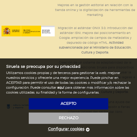
Mejoras en la gestión editorial en relación con la
tienda online y la digitalización de herramientas de
marketing.
Migración al estándar ONIX 3.0; introducción del
estándar ISNI; mejora del posicionamiento en
Google; ampliación de campos de metadatos y
depurado de código HTML.
Actividad
subvencionada por el Ministerio de Educación,
Cultura y Deporte.
Creación de un sistema de adaptabilidad de la
Siruela se preocupa por su privacidad
página web de ediciones Siruela para dispositivos
móviles en todos sus formatos para impulsar la
Utilizamos cookies propias y de terceros para gestionar la web, mejorar
comercialización de contenidos culturales legales e
nuestros servicios y ofrecerle una mejor experiencia. Puede pinchar en
implementación de los recursos tecnológicos
ACEPTAR para permitir el uso de todas las cookies o modificar y/o rechazar la
necesarios.
Actividad subvencionada por el
configuración. Puede consultar
aquí
para obtener más información sobre las
Ministerio de Educación, Cultura y Deporte.
cookies utilizadas, su finalidad y la forma de configurarlas.
Ediciones Siruela ha percibido una ayuda del
ACEPTO
Ayuntamiento de Madrid para asistir a Ferias
Internacionales del sector del libro.
RECHAZO
Configurar cookies
Legal