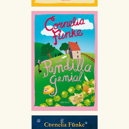
CONFIGURACIÓN DE COOKIES
HABILITAR TODO
RECHAZAR TODO
Cookies necesarias
Estas cookies son necesarias para que nuestro sitio
web funcione y no es posible deshabilitarlas desde
nuestro sistema. Es posible hacerlo desde el
navegador, pero en ese caso es posible que algunas
áreas de nuestra web dejen de funcionar
correctamente.
Cookies de rendimiento y analíticas
Estas cookies se utilizan para mejorar su experiencia
de navegación y optimizar el funcionamiento de
nuestro sitio web. Almacenan configuraciones de