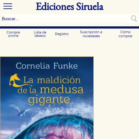
Ediciones Siruela
Suscripción a
Cómo
Compra
Lista de
Registro
online
deseos
novedades
comprar