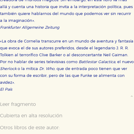
creadora de mundos mágicos. Sin embargo, en este libro va más
allá y cuenta una historia que invita a la interpretación política, pues
también quiere hablarnos del mundo que podemos ver sin recurrir
a la imaginación».
Frankfurter Allgemeine Zeitung
«La obra de Cornelia transcurre en un mundo de aventura y fantasía
que evoca el de sus autores preferidos, desde el legendario J. R. R.
Tolkien al terrorífico Clive Barker o al desconcertante Neil Gaiman.
Por no hablar de series televisivas como
Battlestar Galactica
, el nuevo
Sherlock
o la mítica
Dr. Who
, que de entrada poco tienen que ver
con su forma de escribir, pero de las que Funke se alimenta con
avidez».
El País
Leer fragmento
Cubierta en alta resolución
Otros libros de este autor: