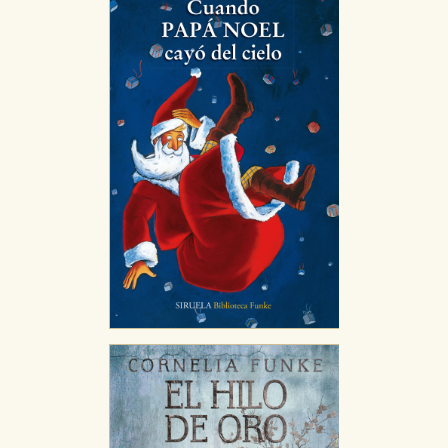
servicios para que no tenga que reconfigurarlos cada
vez que nos visita. La información es agregada y, por lo
tanto, es anónima.
Cookies de publicidad y redes sociales
Estas cookies son gestionadas por nuestros socios
publicitarios y se utilizan para mostrar publicidad
relevante para sus intereses en otros sitios. No
almacenan directamente información personal sino
que se basan en la identificación única de su
navegador y dispositivo de internet.
GUARDAR CONFIGURACIÓN
Puede consultar nuestra
política de cookies