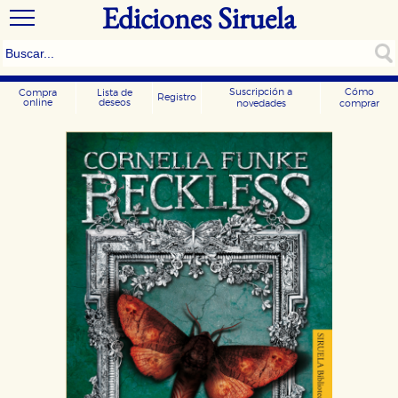
Ediciones Siruela
Suscripción a
Cómo
Compra
Lista de
Registro
online
deseos
novedades
comprar