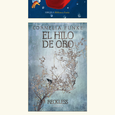
Cookies de publicidad y redes sociales
Estas cookies son gestionadas por nuestros socios
publicitarios y se utilizan para mostrar publicidad
relevante para sus intereses en otros sitios. No
almacenan directamente información personal sino
que se basan en la identificación única de su
navegador y dispositivo de internet.
GUARDAR CONFIGURACIÓN
Puede consultar nuestra
política de cookies