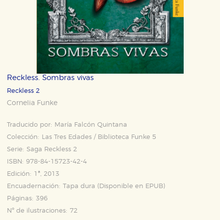
Reckless. Sombras vivas
Reckless 2
Cornelia Funke
Traducido por:
María Falcón Quintana
Colección:
Las Tres Edades / Biblioteca Funke 5
Serie:
Saga Reckless 2
ISBN:
978-84-15723-42-4
Edición:
1ª, 2013
Encuadernación:
Tapa dura (Disponible en
EPUB
)
Páginas:
396
Nº de ilustraciones:
72