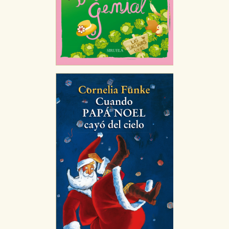
CONFIGURACIÓN DE COOKIES
HABILITAR TODO
RECHAZAR TODO
Cookies necesarias
Estas cookies son necesarias para que nuestro sitio
web funcione y no es posible deshabilitarlas desde
nuestro sistema. Es posible hacerlo desde el
navegador, pero en ese caso es posible que algunas
áreas de nuestra web dejen de funcionar
correctamente.
Cookies de rendimiento y analíticas
Estas cookies se utilizan para mejorar su experiencia
de navegación y optimizar el funcionamiento de
nuestro sitio web. Almacenan configuraciones de
servicios para que no tenga que reconfigurarlos cada
vez que nos visita. La información es agregada y, por lo
tanto, es anónima.