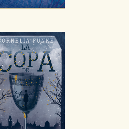
ODO
RECHAZAR TODO
desde nuestro sistema. Es posible
n de funcionar correctamente.
nto de nuestro sitio web. Almacenan
nformación es agregada y, por lo