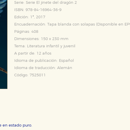
Serie:
Serie El jinete del dragón 2
ISBN:
978-84-16964-36-9
Edición:
1ª, 2017
Encuadernación:
Tapa blanda con solapas (Disponible en
EP
Páginas:
408
Dimensiones:
150 x 230 mm
Tema:
Literatura infantil y juvenil
A partir de:
12 años
Idioma de publicación:
Español
Idioma de traducción:
Alemán
Código:
7525011
e en estado puro.