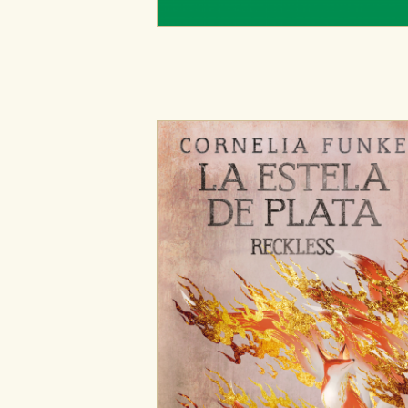
CONFIGURACIÓN DE CO
Cookies necesarias
Estas cookies son necesarias pa
hacerlo desde el navegador, p
Cookies de rendimiento y analí
Estas cookies se utilizan para
configuraciones de servicios p
tanto, es anónima.