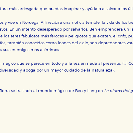
ura más arriesgada que puedas imaginar y ayúdalo a salvar a los últi
s y vive en Noruega. Allí recibirá una noticia terrible: la vida de los 
huevos. En un intento desesperado por salvarlos, Ben emprenderá un 
los seres fabulosos más feroces y peligrosos que existen: el grifo, pu
grifos, también conocidos como leones del cielo, son depredadores vor
nes sus enemigos más acérrimos.
 mágico que se parece en todo y a la vez en nada al presente. (...) C
odiversidad y aboga por un mayor cuidado de la naturaleza».
la Tierra se traslada al mundo mágico de Ben y Lung en
La pluma del gr