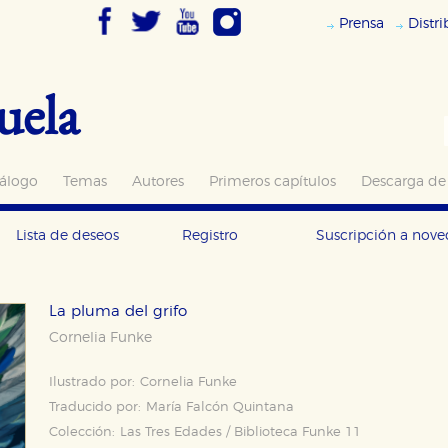
Prensa
Distr
uela
álogo
Temas
Autores
Primeros capítulos
Descarga de
Lista de deseos
Registro
Suscripción a nov
La pluma del grifo
Cornelia Funke
Ilustrado por:
Cornelia Funke
Traducido por:
María Falcón Quintana
Colección:
Las Tres Edades / Biblioteca Funke 11