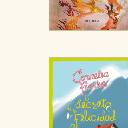
Cookies de publicidad y redes 
Estas cookies son gestionadas p
otros sitios. No almacenan dir
dispositivo de internet.
GUARDAR CONFIGURA
Puede consultar nuestra
política d