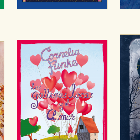
OKIES
HABILITAR T
ra que nuestro sitio web funcione y no es posible deshabilitarlas 
ero en ese caso es posible que algunas áreas de nuestra web deje
ticas
 mejorar su experiencia de navegación y optimizar el funcionamie
ara que no tenga que reconfigurarlos cada vez que nos visita. La i